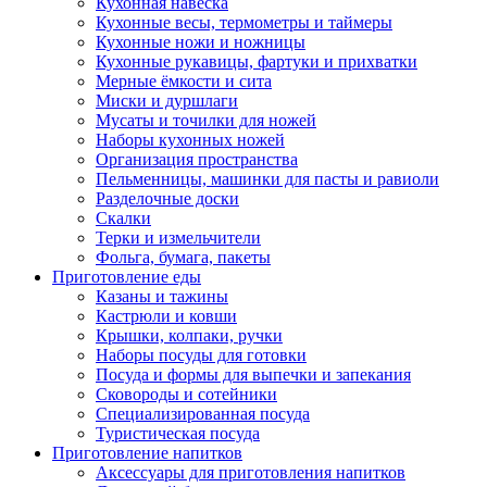
Кухонная навеска
Кухонные весы, термометры и таймеры
Кухонные ножи и ножницы
Кухонные рукавицы, фартуки и прихватки
Мерные ёмкости и сита
Миски и дуршлаги
Мусаты и точилки для ножей
Наборы кухонных ножей
Организация пространства
Пельменницы, машинки для пасты и равиоли
Разделочные доски
Скалки
Терки и измельчители
Фольга, бумага, пакеты
Приготовление еды
Казаны и тажины
Кастрюли и ковши
Крышки, колпаки, ручки
Наборы посуды для готовки
Посуда и формы для выпечки и запекания
Сковороды и сотейники
Специализированная посуда
Туристическая посуда
Приготовление напитков
Аксессуары для приготовления напитков