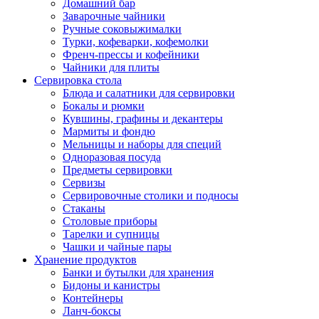
Домашний бар
Заварочные чайники
Ручные соковыжималки
Турки, кофеварки, кофемолки
Френч-прессы и кофейники
Чайники для плиты
Сервировка стола
Блюда и салатники для сервировки
Бокалы и рюмки
Кувшины, графины и декантеры
Мармиты и фондю
Мельницы и наборы для специй
Одноразовая посуда
Предметы сервировки
Сервизы
Сервировочные столики и подносы
Стаканы
Столовые приборы
Тарелки и супницы
Чашки и чайные пары
Хранение продуктов
Банки и бутылки для хранения
Бидоны и канистры
Контейнеры
Ланч-боксы