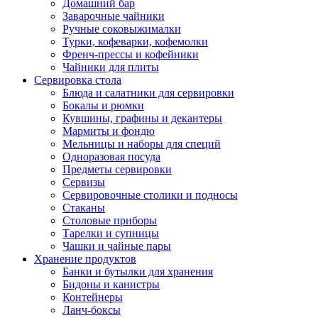
Домашний бар
Заварочные чайники
Ручные соковыжималки
Турки, кофеварки, кофемолки
Френч-прессы и кофейники
Чайники для плиты
Сервировка стола
Блюда и салатники для сервировки
Бокалы и рюмки
Кувшины, графины и декантеры
Мармиты и фондю
Мельницы и наборы для специй
Одноразовая посуда
Предметы сервировки
Сервизы
Сервировочные столики и подносы
Стаканы
Столовые приборы
Тарелки и супницы
Чашки и чайные пары
Хранение продуктов
Банки и бутылки для хранения
Бидоны и канистры
Контейнеры
Ланч-боксы