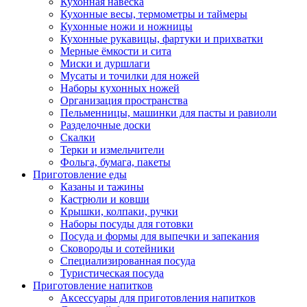
Кухонная навеска
Кухонные весы, термометры и таймеры
Кухонные ножи и ножницы
Кухонные рукавицы, фартуки и прихватки
Мерные ёмкости и сита
Миски и дуршлаги
Мусаты и точилки для ножей
Наборы кухонных ножей
Организация пространства
Пельменницы, машинки для пасты и равиоли
Разделочные доски
Скалки
Терки и измельчители
Фольга, бумага, пакеты
Приготовление еды
Казаны и тажины
Кастрюли и ковши
Крышки, колпаки, ручки
Наборы посуды для готовки
Посуда и формы для выпечки и запекания
Сковороды и сотейники
Специализированная посуда
Туристическая посуда
Приготовление напитков
Аксессуары для приготовления напитков