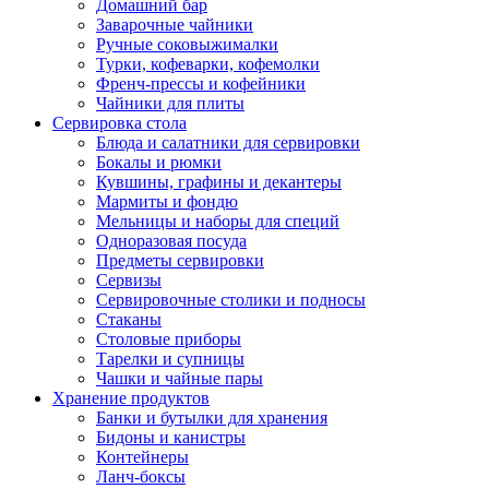
Домашний бар
Заварочные чайники
Ручные соковыжималки
Турки, кофеварки, кофемолки
Френч-прессы и кофейники
Чайники для плиты
Сервировка стола
Блюда и салатники для сервировки
Бокалы и рюмки
Кувшины, графины и декантеры
Мармиты и фондю
Мельницы и наборы для специй
Одноразовая посуда
Предметы сервировки
Сервизы
Сервировочные столики и подносы
Стаканы
Столовые приборы
Тарелки и супницы
Чашки и чайные пары
Хранение продуктов
Банки и бутылки для хранения
Бидоны и канистры
Контейнеры
Ланч-боксы