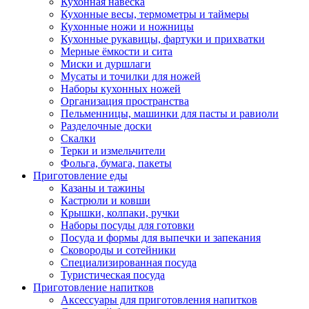
Кухонная навеска
Кухонные весы, термометры и таймеры
Кухонные ножи и ножницы
Кухонные рукавицы, фартуки и прихватки
Мерные ёмкости и сита
Миски и дуршлаги
Мусаты и точилки для ножей
Наборы кухонных ножей
Организация пространства
Пельменницы, машинки для пасты и равиоли
Разделочные доски
Скалки
Терки и измельчители
Фольга, бумага, пакеты
Приготовление еды
Казаны и тажины
Кастрюли и ковши
Крышки, колпаки, ручки
Наборы посуды для готовки
Посуда и формы для выпечки и запекания
Сковороды и сотейники
Специализированная посуда
Туристическая посуда
Приготовление напитков
Аксессуары для приготовления напитков