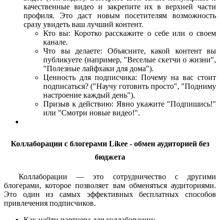
качественные видео и закрепите их в верхней части
профиля. Это даст новым посетителям возможность
сразу увидеть ваш лучший контент.
Кто вы: Коротко расскажите о себе или о своем
канале.
Что вы делаете: Объясните, какой контент вы
публикуете (например, "Веселые скетчи о жизни",
"Полезные лайфхаки для дома").
Ценность для подписчика: Почему на вас стоит
подписаться? ("Научу готовить просто", "Подниму
настроение каждый день").
Призыв к действию: Явно укажите "Подпишись!"
или "Смотри новые видео!".
Коллаборации с блогерами Likee - обмен аудиторией без
бюджета
Коллаборации — это сотрудничество с другими
блогерами, которое позволяет вам обменяться аудиториями.
Это один из самых эффективных бесплатных способов
привлечения подписчиков.
Как найти партнера для коллаборации: