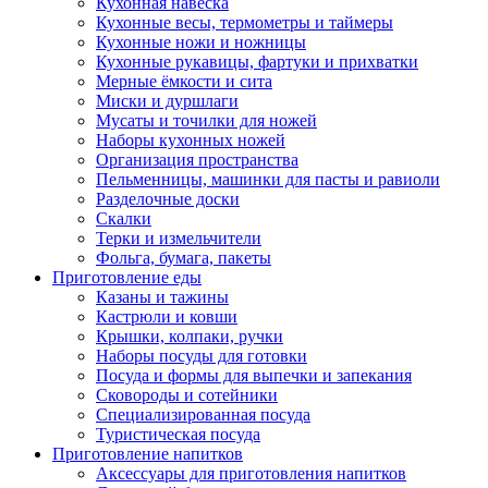
Кухонная навеска
Кухонные весы, термометры и таймеры
Кухонные ножи и ножницы
Кухонные рукавицы, фартуки и прихватки
Мерные ёмкости и сита
Миски и дуршлаги
Мусаты и точилки для ножей
Наборы кухонных ножей
Организация пространства
Пельменницы, машинки для пасты и равиоли
Разделочные доски
Скалки
Терки и измельчители
Фольга, бумага, пакеты
Приготовление еды
Казаны и тажины
Кастрюли и ковши
Крышки, колпаки, ручки
Наборы посуды для готовки
Посуда и формы для выпечки и запекания
Сковороды и сотейники
Специализированная посуда
Туристическая посуда
Приготовление напитков
Аксессуары для приготовления напитков