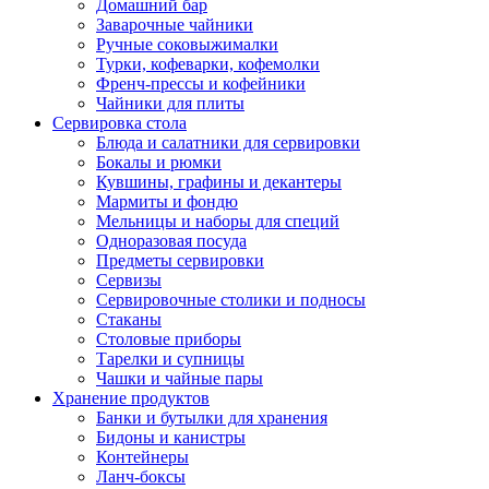
Домашний бар
Заварочные чайники
Ручные соковыжималки
Турки, кофеварки, кофемолки
Френч-прессы и кофейники
Чайники для плиты
Сервировка стола
Блюда и салатники для сервировки
Бокалы и рюмки
Кувшины, графины и декантеры
Мармиты и фондю
Мельницы и наборы для специй
Одноразовая посуда
Предметы сервировки
Сервизы
Сервировочные столики и подносы
Стаканы
Столовые приборы
Тарелки и супницы
Чашки и чайные пары
Хранение продуктов
Банки и бутылки для хранения
Бидоны и канистры
Контейнеры
Ланч-боксы