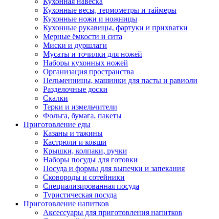
Кухонная навеска
Кухонные весы, термометры и таймеры
Кухонные ножи и ножницы
Кухонные рукавицы, фартуки и прихватки
Мерные ёмкости и сита
Миски и дуршлаги
Мусаты и точилки для ножей
Наборы кухонных ножей
Организация пространства
Пельменницы, машинки для пасты и равиоли
Разделочные доски
Скалки
Терки и измельчители
Фольга, бумага, пакеты
Приготовление еды
Казаны и тажины
Кастрюли и ковши
Крышки, колпаки, ручки
Наборы посуды для готовки
Посуда и формы для выпечки и запекания
Сковороды и сотейники
Специализированная посуда
Туристическая посуда
Приготовление напитков
Аксессуары для приготовления напитков