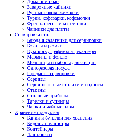
Домашний бар
Заварочные чайники
Ручные соковыжималки
Турки, кофеварки, кофемолки
Френч-прессы и кофейники
Чайники для плиты
Сервировка стола
Блюда и салатники для сервировки
Бокалы и рюмки
Кувшины, графины и декантеры
Мармиты и фондю
Мельницы и наборы для специй
Одноразовая посуда
Предметы сервировки
Сервизы
Сервировочные столики и подносы
Стаканы
Столовые приборы
Тарелки и супницы
Чашки и чайные пары
Хранение продуктов
Банки и бутылки для хранения
Бидоны и канистры
Контейнеры
Ланч-боксы