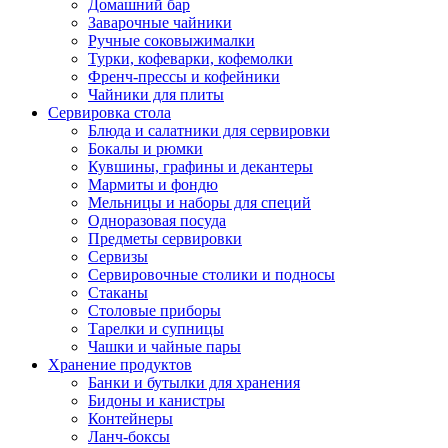
Домашний бар
Заварочные чайники
Ручные соковыжималки
Турки, кофеварки, кофемолки
Френч-прессы и кофейники
Чайники для плиты
Сервировка стола
Блюда и салатники для сервировки
Бокалы и рюмки
Кувшины, графины и декантеры
Мармиты и фондю
Мельницы и наборы для специй
Одноразовая посуда
Предметы сервировки
Сервизы
Сервировочные столики и подносы
Стаканы
Столовые приборы
Тарелки и супницы
Чашки и чайные пары
Хранение продуктов
Банки и бутылки для хранения
Бидоны и канистры
Контейнеры
Ланч-боксы