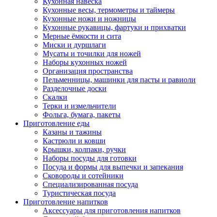
Кухонная навеска
Кухонные весы, термометры и таймеры
Кухонные ножи и ножницы
Кухонные рукавицы, фартуки и прихватки
Мерные ёмкости и сита
Миски и дуршлаги
Мусаты и точилки для ножей
Наборы кухонных ножей
Организация пространства
Пельменницы, машинки для пасты и равиоли
Разделочные доски
Скалки
Терки и измельчители
Фольга, бумага, пакеты
Приготовление еды
Казаны и тажины
Кастрюли и ковши
Крышки, колпаки, ручки
Наборы посуды для готовки
Посуда и формы для выпечки и запекания
Сковороды и сотейники
Специализированная посуда
Туристическая посуда
Приготовление напитков
Аксессуары для приготовления напитков