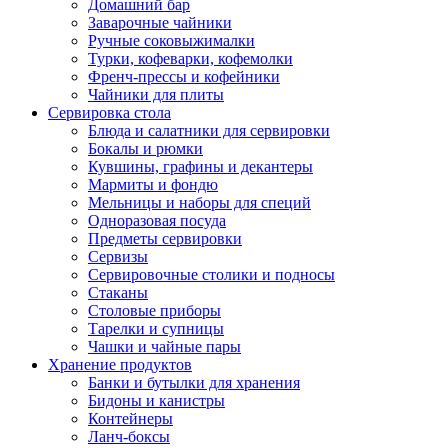
Домашний бар
Заварочные чайники
Ручные соковыжималки
Турки, кофеварки, кофемолки
Френч-прессы и кофейники
Чайники для плиты
Сервировка стола
Блюда и салатники для сервировки
Бокалы и рюмки
Кувшины, графины и декантеры
Мармиты и фондю
Мельницы и наборы для специй
Одноразовая посуда
Предметы сервировки
Сервизы
Сервировочные столики и подносы
Стаканы
Столовые приборы
Тарелки и супницы
Чашки и чайные пары
Хранение продуктов
Банки и бутылки для хранения
Бидоны и канистры
Контейнеры
Ланч-боксы