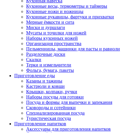
Кухонная навеска
Кухонные весы, термометры и таймеры
Кухонные ножи и ножницы
Кухонные рукавицы, фартуки и прихватки
Мерные ёмкости и сита
Миски и дуршлаги
Мусаты и точилки для ножей
Наборы кухонных ножей
Организация пространства
Пельменницы, машинки для пасты и равиоли
Разделочные доски
Скалки
Терки и измельчители
Фольга, бумага, пакеты
Приготовление еды
Казаны и тажины
Кастрюли и ковши
Крышки, колпаки, ручки
Наборы посуды для готовки
Посуда и формы для выпечки и запекания
Сковороды и сотейники
Специализированная посуда
Туристическая посуда
Приготовление напитков
Аксессуары для приготовления напитков