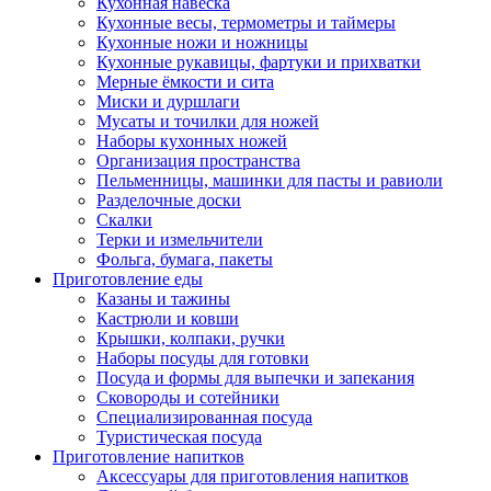
Кухонная навеска
Кухонные весы, термометры и таймеры
Кухонные ножи и ножницы
Кухонные рукавицы, фартуки и прихватки
Мерные ёмкости и сита
Миски и дуршлаги
Мусаты и точилки для ножей
Наборы кухонных ножей
Организация пространства
Пельменницы, машинки для пасты и равиоли
Разделочные доски
Скалки
Терки и измельчители
Фольга, бумага, пакеты
Приготовление еды
Казаны и тажины
Кастрюли и ковши
Крышки, колпаки, ручки
Наборы посуды для готовки
Посуда и формы для выпечки и запекания
Сковороды и сотейники
Специализированная посуда
Туристическая посуда
Приготовление напитков
Аксессуары для приготовления напитков