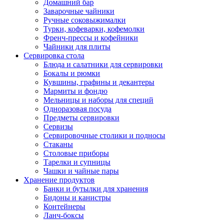
Домашний бар
Заварочные чайники
Ручные соковыжималки
Турки, кофеварки, кофемолки
Френч-прессы и кофейники
Чайники для плиты
Сервировка стола
Блюда и салатники для сервировки
Бокалы и рюмки
Кувшины, графины и декантеры
Мармиты и фондю
Мельницы и наборы для специй
Одноразовая посуда
Предметы сервировки
Сервизы
Сервировочные столики и подносы
Стаканы
Столовые приборы
Тарелки и супницы
Чашки и чайные пары
Хранение продуктов
Банки и бутылки для хранения
Бидоны и канистры
Контейнеры
Ланч-боксы