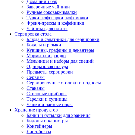
Домашний бар
Заварочные чайники
Ручные соковыжималки
Турки, кофеварки, кофемолки
Френч-прессы и кофейники
Чайники для плиты
Сервировка стола
Блюда и салатники для сервировки
Бокалы и рюмки
Кувшины, графины и декантеры
Мармиты и фондю
Мельницы и наборы для специй
Одноразовая посуда
Предметы сервировки
Сервизы
Сервировочные столики и подносы
Стаканы
Столовые приборы
Тарелки и супницы
Чашки и чайные пары
Хранение продуктов
Банки и бутылки для хранения
Бидоны и канистры
Контейнеры
Ланч-боксы