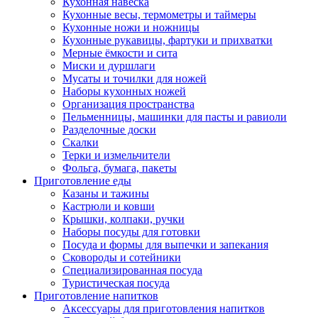
Кухонная навеска
Кухонные весы, термометры и таймеры
Кухонные ножи и ножницы
Кухонные рукавицы, фартуки и прихватки
Мерные ёмкости и сита
Миски и дуршлаги
Мусаты и точилки для ножей
Наборы кухонных ножей
Организация пространства
Пельменницы, машинки для пасты и равиоли
Разделочные доски
Скалки
Терки и измельчители
Фольга, бумага, пакеты
Приготовление еды
Казаны и тажины
Кастрюли и ковши
Крышки, колпаки, ручки
Наборы посуды для готовки
Посуда и формы для выпечки и запекания
Сковороды и сотейники
Специализированная посуда
Туристическая посуда
Приготовление напитков
Аксессуары для приготовления напитков