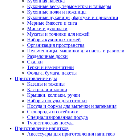
Кухонная навеска
Кухонные весы, термометры и таймеры
Кухонные ножи и ножницы
Кухонные рукавицы, фартуки и прихватки
Мерные ёмкости и сита
Миски и дуршлаги
Мусаты и точилки для ножей
Наборы кухонных ножей
Организация пространства
Пельменницы, машинки для пасты и равиоли
Разделочные доски
Скалки
Терки и измельчители
Фольга, бумага, пакеты
Приготовление еды
Казаны и тажины
Кастрюли и ковши
Крышки, колпаки, ручки
Наборы посуды для готовки
Посуда и формы для выпечки и запекания
Сковороды и сотейники
Специализированная посуда
Туристическая посуда
Приготовление напитков
Аксессуары для приготовления напитков