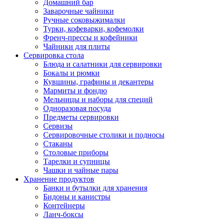
Домашний бар
Заварочные чайники
Ручные соковыжималки
Турки, кофеварки, кофемолки
Френч-прессы и кофейники
Чайники для плиты
Сервировка стола
Блюда и салатники для сервировки
Бокалы и рюмки
Кувшины, графины и декантеры
Мармиты и фондю
Мельницы и наборы для специй
Одноразовая посуда
Предметы сервировки
Сервизы
Сервировочные столики и подносы
Стаканы
Столовые приборы
Тарелки и супницы
Чашки и чайные пары
Хранение продуктов
Банки и бутылки для хранения
Бидоны и канистры
Контейнеры
Ланч-боксы