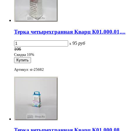
Терка четырехгранная Кварц К01.000.01,...
95
руб
x
106
Скидка 10%
Артикул: st-25682
Терка четырехгранная Кварц К01.000.08,...