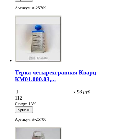
Артикул: st-25709
Терка четырехгранная Кварц
КМ01.000.03,...
98
руб
x
112
Скидка 13%
Артикул: st-25700