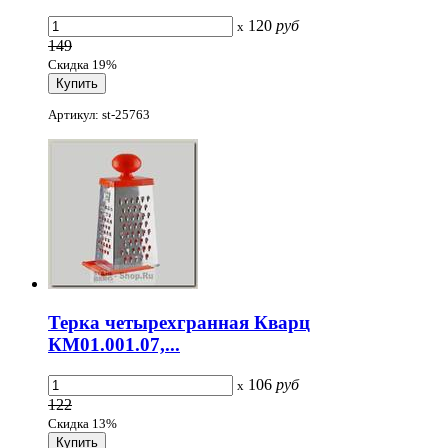
120
руб
x
149
Скидка 19%
Артикул: st-25763
Терка четырехгранная Кварц
КМ01.001.07,...
106
руб
x
122
Скидка 13%