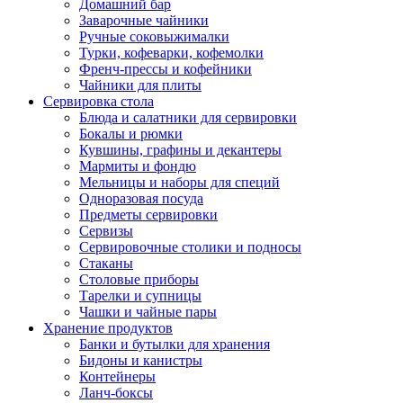
Домашний бар
Заварочные чайники
Ручные соковыжималки
Турки, кофеварки, кофемолки
Френч-прессы и кофейники
Чайники для плиты
Сервировка стола
Блюда и салатники для сервировки
Бокалы и рюмки
Кувшины, графины и декантеры
Мармиты и фондю
Мельницы и наборы для специй
Одноразовая посуда
Предметы сервировки
Сервизы
Сервировочные столики и подносы
Стаканы
Столовые приборы
Тарелки и супницы
Чашки и чайные пары
Хранение продуктов
Банки и бутылки для хранения
Бидоны и канистры
Контейнеры
Ланч-боксы