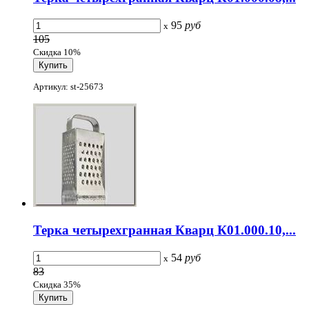
95
руб
x
105
Скидка 10%
Артикул: st-25673
Терка четырехгранная Кварц К01.000.10,...
54
руб
x
83
Скидка 35%