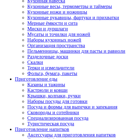
Кухонная навеска
Кухонные весы, термометры и таймеры
Кухонные ножи и ножницы
Кухонные рукавицы, фартуки и прихватки
Мерные ёмкости и сита
Миски и дуршлаги
Мусаты и точилки для ножей
Наборы кухонных ножей
Организация пространства
Пельменницы, машинки для пасты и равиоли
Разделочные доски
Скалки
Терки и измельчители
Фольга, бумага, пакеты
Приготовление еды
Казаны и тажины
Кастрюли и ковши
Крышки, колпаки, ручки
Наборы посуды для готовки
Посуда и формы для выпечки и запекания
Сковороды и сотейники
Специализированная посуда
Туристическая посуда
Приготовление напитков
Аксессуары для приготовления напитков