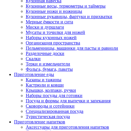
Кухонная навеска
Кухонные весы, термометры и таймеры
Кухонные ножи и ножницы
Кухонные рукавицы, фартуки и прихватки
Мерные ёмкости и сита
Миски и дуршлаги
Мусаты и точилки для ножей
Наборы кухонных ножей
Организация пространства
Пельменницы, машинки для пасты и равиоли
Разделочные доски
Скалки
Терки и измельчители
Фольга, бумага, пакеты
Приготовление еды
Казаны и тажины
Кастрюли и ковши
Крышки, колпаки, ручки
Наборы посуды для готовки
Посуда и формы для выпечки и запекания
Сковороды и сотейники
Специализированная посуда
Туристическая посуда
Приготовление напитков
Аксессуары для приготовления напитков