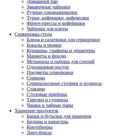
Домашний бар
Заварочные чайники
Ручные соковыжималки
Турки, кофеварки, кофемолки
Френч-прессы и кофейники
Чайники для плиты
Сервировка стола
Блюда и салатники для сервировки
Бокалы и рюмки
Кувшины, графины и декантеры
Мармиты и фондю
Мельницы и наборы для специй
Одноразовая посуда
Предметы сервировки
Сервизы
Сервировочные столики и подносы
Стаканы
Столовые приборы
Тарелки и супницы
Чашки и чайные пары
Хранение продуктов
Банки и бутылки для хранения
Бидоны и канистры
Контейнеры
Ланч-боксы