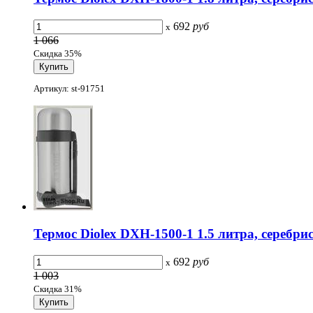
692
руб
x
1 066
Скидка 35%
Артикул: st-91751
Термос Diolex DXH-1500-1 1.5 литра, серебри
692
руб
x
1 003
Скидка 31%