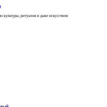
я
ью культуры, ритуалом и даже искусством
стый