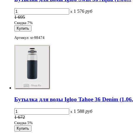
1 576
руб
x
1 695
Скидка 7%
Артикул: st-98474
Бутылка для воды Igloo Tahoe 36 Denim (1.06.
1 588
руб
x
1 672
Скидка 5%