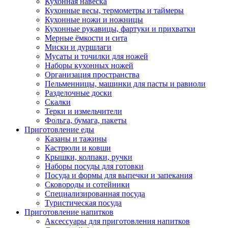
Кухонная навеска
Кухонные весы, термометры и таймеры
Кухонные ножи и ножницы
Кухонные рукавицы, фартуки и прихватки
Мерные ёмкости и сита
Миски и дуршлаги
Мусаты и точилки для ножей
Наборы кухонных ножей
Организация пространства
Пельменницы, машинки для пасты и равиоли
Разделочные доски
Скалки
Терки и измельчители
Фольга, бумага, пакеты
Приготовление еды
Казаны и тажины
Кастрюли и ковши
Крышки, колпаки, ручки
Наборы посуды для готовки
Посуда и формы для выпечки и запекания
Сковороды и сотейники
Специализированная посуда
Туристическая посуда
Приготовление напитков
Аксессуары для приготовления напитков