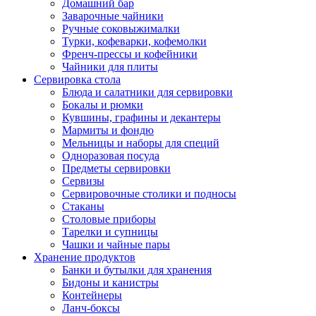
Домашний бар
Заварочные чайники
Ручные соковыжималки
Турки, кофеварки, кофемолки
Френч-прессы и кофейники
Чайники для плиты
Сервировка стола
Блюда и салатники для сервировки
Бокалы и рюмки
Кувшины, графины и декантеры
Мармиты и фондю
Мельницы и наборы для специй
Одноразовая посуда
Предметы сервировки
Сервизы
Сервировочные столики и подносы
Стаканы
Столовые приборы
Тарелки и супницы
Чашки и чайные пары
Хранение продуктов
Банки и бутылки для хранения
Бидоны и канистры
Контейнеры
Ланч-боксы