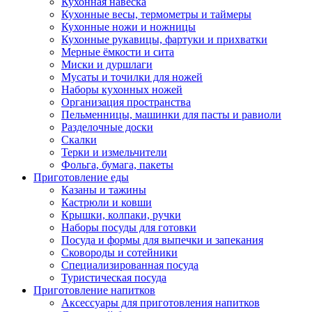
Кухонная навеска
Кухонные весы, термометры и таймеры
Кухонные ножи и ножницы
Кухонные рукавицы, фартуки и прихватки
Мерные ёмкости и сита
Миски и дуршлаги
Мусаты и точилки для ножей
Наборы кухонных ножей
Организация пространства
Пельменницы, машинки для пасты и равиоли
Разделочные доски
Скалки
Терки и измельчители
Фольга, бумага, пакеты
Приготовление еды
Казаны и тажины
Кастрюли и ковши
Крышки, колпаки, ручки
Наборы посуды для готовки
Посуда и формы для выпечки и запекания
Сковороды и сотейники
Специализированная посуда
Туристическая посуда
Приготовление напитков
Аксессуары для приготовления напитков