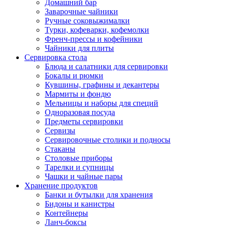
Домашний бар
Заварочные чайники
Ручные соковыжималки
Турки, кофеварки, кофемолки
Френч-прессы и кофейники
Чайники для плиты
Сервировка стола
Блюда и салатники для сервировки
Бокалы и рюмки
Кувшины, графины и декантеры
Мармиты и фондю
Мельницы и наборы для специй
Одноразовая посуда
Предметы сервировки
Сервизы
Сервировочные столики и подносы
Стаканы
Столовые приборы
Тарелки и супницы
Чашки и чайные пары
Хранение продуктов
Банки и бутылки для хранения
Бидоны и канистры
Контейнеры
Ланч-боксы