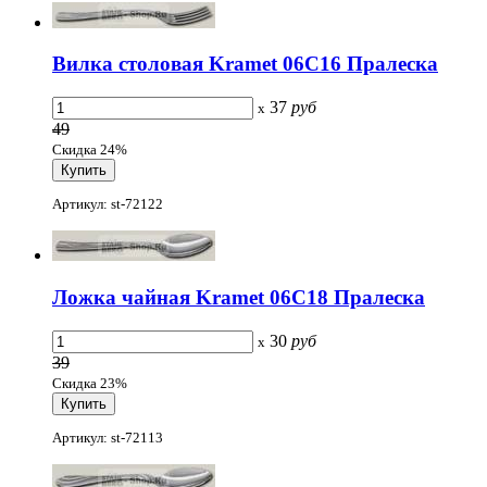
Вилка столовая Kramet 06С16 Пралеска
37
руб
x
49
Скидка 24%
Артикул: st-72122
Ложка чайная Kramet 06С18 Пралеска
30
руб
x
39
Скидка 23%
Артикул: st-72113