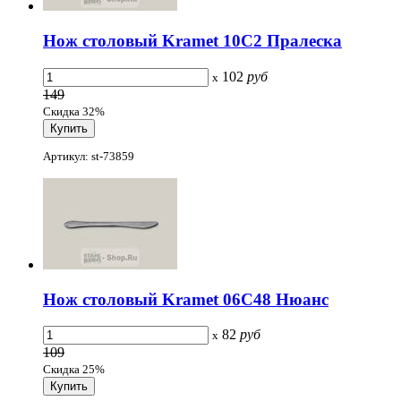
Нож столовый Kramet 10С2 Пралеска
102
руб
x
149
Скидка 32%
Артикул: st-73859
Нож столовый Kramet 06С48 Нюанс
82
руб
x
109
Скидка 25%