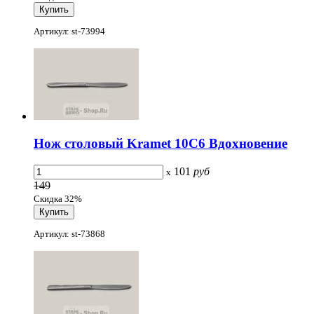
Артикул: st-73994
Нож столовый Kramet 10С6 Вдохновение
101
руб
x
149
Скидка 32%
Артикул: st-73868