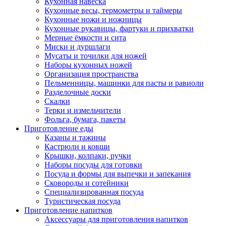
Кухонная навеска
Кухонные весы, термометры и таймеры
Кухонные ножи и ножницы
Кухонные рукавицы, фартуки и прихватки
Мерные ёмкости и сита
Миски и дуршлаги
Мусаты и точилки для ножей
Наборы кухонных ножей
Организация пространства
Пельменницы, машинки для пасты и равиоли
Разделочные доски
Скалки
Терки и измельчители
Фольга, бумага, пакеты
Приготовление еды
Казаны и тажины
Кастрюли и ковши
Крышки, колпаки, ручки
Наборы посуды для готовки
Посуда и формы для выпечки и запекания
Сковороды и сотейники
Специализированная посуда
Туристическая посуда
Приготовление напитков
Аксессуары для приготовления напитков