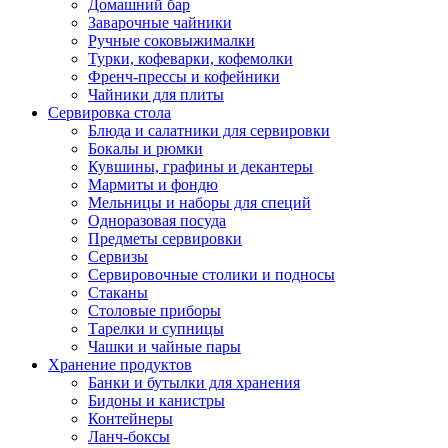
Домашний бар
Заварочные чайники
Ручные соковыжималки
Турки, кофеварки, кофемолки
Френч-прессы и кофейники
Чайники для плиты
Сервировка стола
Блюда и салатники для сервировки
Бокалы и рюмки
Кувшины, графины и декантеры
Мармиты и фондю
Мельницы и наборы для специй
Одноразовая посуда
Предметы сервировки
Сервизы
Сервировочные столики и подносы
Стаканы
Столовые приборы
Тарелки и супницы
Чашки и чайные пары
Хранение продуктов
Банки и бутылки для хранения
Бидоны и канистры
Контейнеры
Ланч-боксы