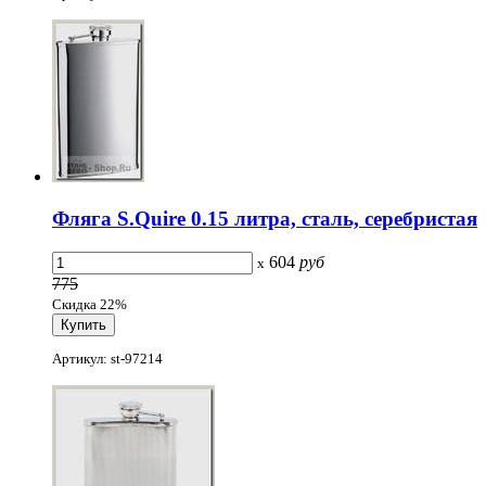
Фляга S.Quire 0.15 литра, сталь, серебристая
604
руб
x
775
Скидка 22%
Артикул: st-97214