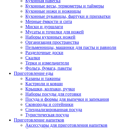
Кухонная навеска
Кухонные весы, термометры и таймеры
Кухонные ножи и ножницы
Кухонные рукавицы, фартуки и прихватки
Мерные ёмкости и сита
Миски и дуршлаги
Мусаты и точилки для ножей
Наборы кухонных ножей
Организация пространства
Пельменницы, машинки для пасты и равиоли
Разделочные доски
Скалки
Терки и измельчители
Фольга, бумага, пакеты
Приготовление еды
Казаны и тажины
Кастрюли и ковши
Крышки, колпаки, ручки
Наборы посуды для готовки
Посуда и формы для выпечки и запекания
Сковороды и сотейники
Специализированная посуда
Туристическая посуда
Приготовление напитков
Аксессуары для приготовления напитков