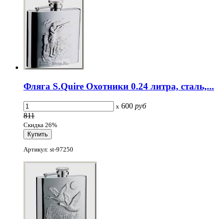
Фляга S.Quire Охотники 0.24 литра, сталь,...
600
руб
x
811
Скидка 26%
Артикул: st-97250