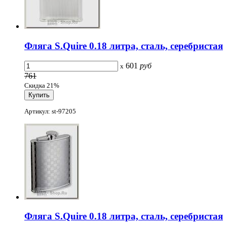
Фляга S.Quire 0.18 литра, сталь, серебристая
601
руб
x
761
Скидка 21%
Артикул: st-97205
Фляга S.Quire 0.18 литра, сталь, серебристая