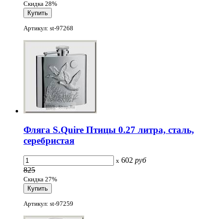
Скидка 28%
Артикул: st-97268
Фляга S.Quire Птицы 0.27 литра, сталь,
серебристая
602
руб
x
825
Скидка 27%
Артикул: st-97259