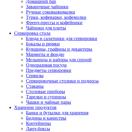
Домашний бар
Заварочные чайники
Ручные соковыжималки
Турки, кофеварки, кофемолки
Френч-прессы и кофейники
Чайники для плиты
Сервировка стола
Блюда и салатники для сервировки
Бокалы и рюмки
Кувшины, графины и декантеры
Мармиты и фондю
Мельницы и наборы для специй
Одноразовая посуда
Предметы сервировки
Сервизы
Сервировочные столики и подносы
Стаканы
Столовые приборы
Тарелки и супницы
Чашки и чайные пары
Хранение продуктов
Банки и бутылки для хранения
Бидоны и канистры
Контейнеры
Ланч-боксы