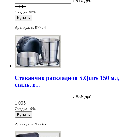
916
руб
x
1 145
Скидка 20%
Артикул: st-97754
Стаканчик раскладной S.Quire 150 мл,
сталь, в...
886
руб
x
1 095
Скидка 19%
Артикул: st-97745