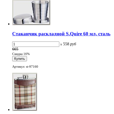
Стаканчик раскладной S.Quire 60 мл, сталь
558
руб
x
665
Скидка 16%
Артикул: st-97160