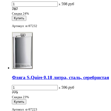
598
руб
x
787
Скидка 24%
Артикул: st-97232
Фляга S.Quire 0.18 литра, сталь, серебристая
596
руб
x
775
Скидка 23%
Артикул: st-97223