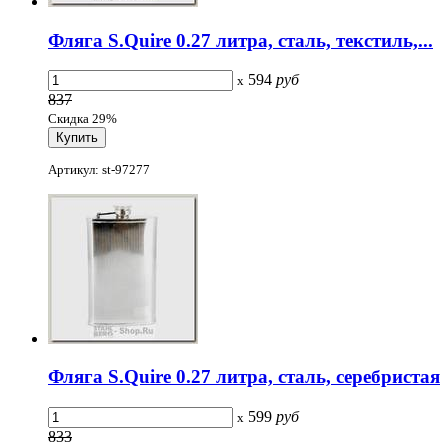
Фляга S.Quire 0.27 литра, сталь, текстиль,...
594
руб
x
837
Скидка 29%
Артикул: st-97277
Фляга S.Quire 0.27 литра, сталь, серебристая
599
руб
x
833