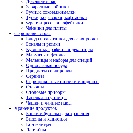
Домашний бар
Заварочные чайники
Ручные соковыжималки
Турки, кофеварки, кофемолки
Френч-прессы и кофейники
Чайники для плиты
Сервировка стола
Блюда и салатники для сервировки
Бокалы и рюмки
Кувшины, графины и декантеры
Мармиты и фондю
Мельницы и наборы для специй
Одноразовая посуда
Предметы сервировки
Сервизы
Сервировочные столики и подносы
Стаканы
Столовые приборы
Тарелки и супницы
Чашки и чайные пары
Хранение продуктов
Банки и бутылки для хранения
Бидоны и канистры
Контейнеры
Ланч-боксы