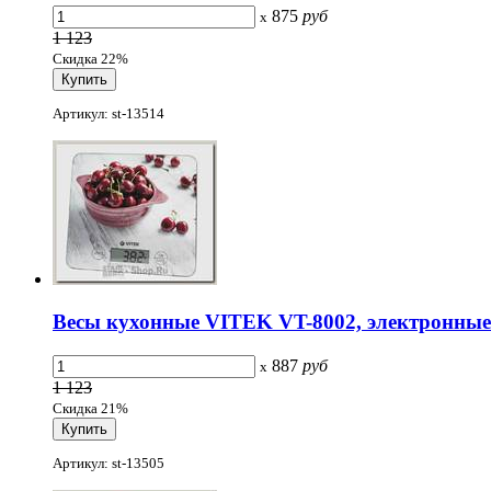
875
руб
x
1 123
Скидка 22%
Артикул: st-13514
Весы кухонные VITEK VT-8002, электронные
887
руб
x
1 123
Скидка 21%
Артикул: st-13505