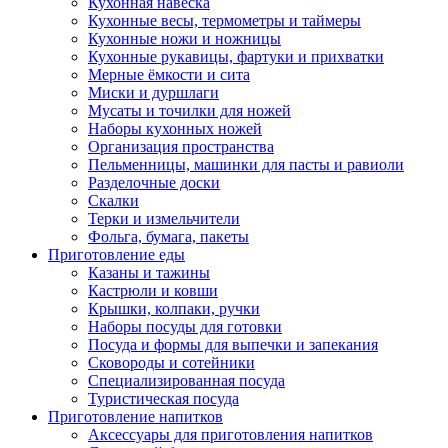
Кухонная навеска
Кухонные весы, термометры и таймеры
Кухонные ножи и ножницы
Кухонные рукавицы, фартуки и прихватки
Мерные ёмкости и сита
Миски и дуршлаги
Мусаты и точилки для ножей
Наборы кухонных ножей
Организация пространства
Пельменницы, машинки для пасты и равиоли
Разделочные доски
Скалки
Терки и измельчители
Фольга, бумага, пакеты
Приготовление еды
Казаны и тажины
Кастрюли и ковши
Крышки, колпаки, ручки
Наборы посуды для готовки
Посуда и формы для выпечки и запекания
Сковороды и сотейники
Специализированная посуда
Туристическая посуда
Приготовление напитков
Аксессуары для приготовления напитков