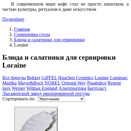
В современном мире кофе стал не просто напитком, а
частью культуры, ритуалом и даже искусством
Подробнее
Главная
Сервировка стола
Блюда и салатники для сервировки
Loraine
Блюда и салатники для сервировки
Loraine
Все бренды
Bekker
GiPFEL
Huachen Ceramics
Loraine
Luminarc
Martika
Mayer&Boch
NOBEL
Oriental Way
Pasabahce
Regent
inox
Werner
Wilmax England
Альтернатива
Бытпласт
Лысьвенский завод эмалированной посуды
Сортировать по: