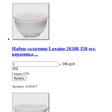
Набор салатниц Loraine 26508 350 мл,
керамика,...
596
руб
x
775
Скидка 23%
Артикул: st-65417