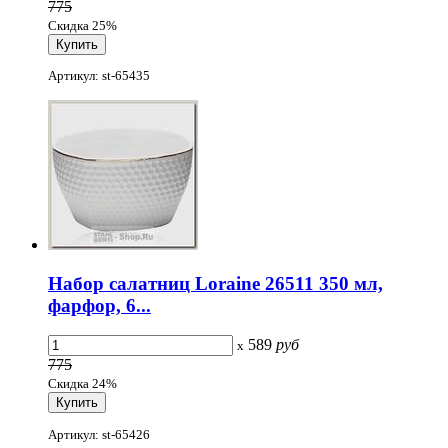
775
Скидка 25%
Артикул: st-65435
Набор салатниц Loraine 26511 350 мл,
фарфор, 6...
589
руб
x
775
Скидка 24%
Артикул: st-65426