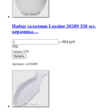
Набор салатниц Loraine 26509 350 мл,
керамика,...
604
руб
x
775
Скидка 22%
Артикул: st-65408