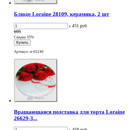
Блюдо Loraine 28109, керамика, 2 шт
451
руб
x
695
Скидка 35%
Артикул: st-65246
Вращающаяся подставка для торта Loraine
26629-3...
458
руб
x