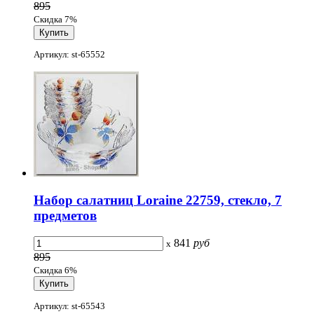
895
Скидка 7%
Артикул: st-65552
Набор салатниц Loraine 22759, стекло, 7
предметов
841
руб
x
895
Скидка 6%
Артикул: st-65543