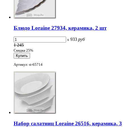
Блюдо Loraine 27934, керамика, 2 шт
933
руб
x
1 245
Скидка 25%
Артикул: st-65714
Набор салатниц Loraine 26516, керамика, 3