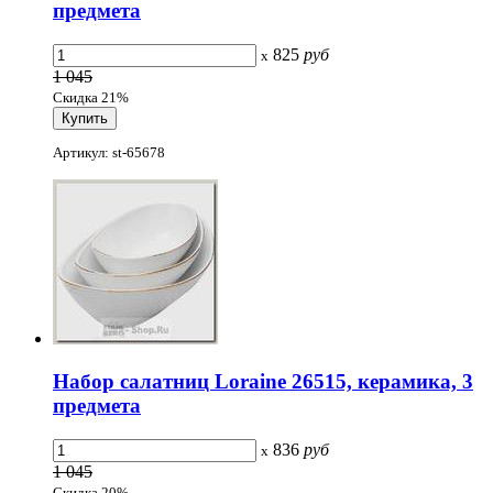
предмета
825
руб
x
1 045
Скидка 21%
Артикул: st-65678
Набор салатниц Loraine 26515, керамика, 3
предмета
836
руб
x
1 045
Скидка 20%