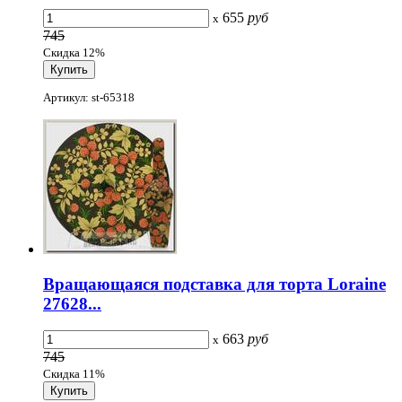
655
руб
x
745
Скидка 12%
Артикул: st-65318
Вращающаяся подставка для торта Loraine
27628...
663
руб
x
745
Скидка 11%