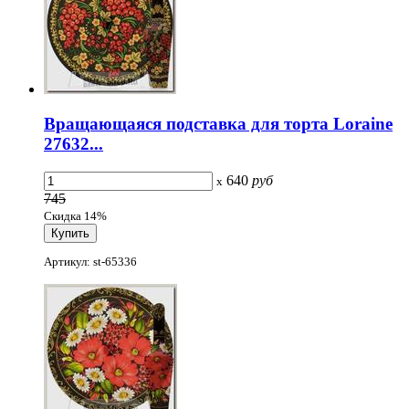
Вращающаяся подставка для торта Loraine
27632...
640
руб
x
745
Скидка 14%
Артикул: st-65336