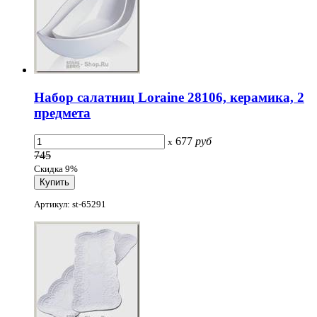
Набор салатниц Loraine 28106, керамика, 2
предмета
677
руб
x
745
Скидка 9%
Артикул: st-65291