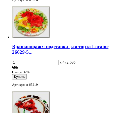
Вращающаяся подставка для торта Loraine
26629-5...
472
руб
x
695
Скидка 32%
Артикул: st-65219