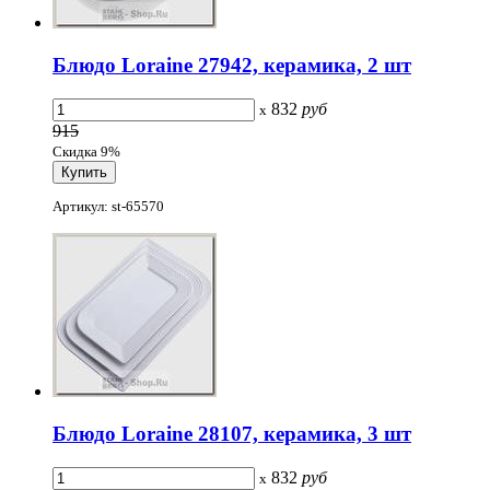
Блюдо Loraine 27942, керамика, 2 шт
832
руб
x
915
Скидка 9%
Артикул: st-65570
Блюдо Loraine 28107, керамика, 3 шт
832
руб
x