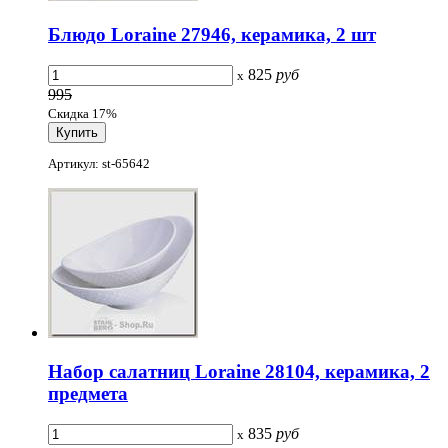
Блюдо Loraine 27946, керамика, 2 шт
825
руб
x
995
Скидка 17%
Артикул: st-65642
Набор салатниц Loraine 28104, керамика, 2
предмета
835
руб
x