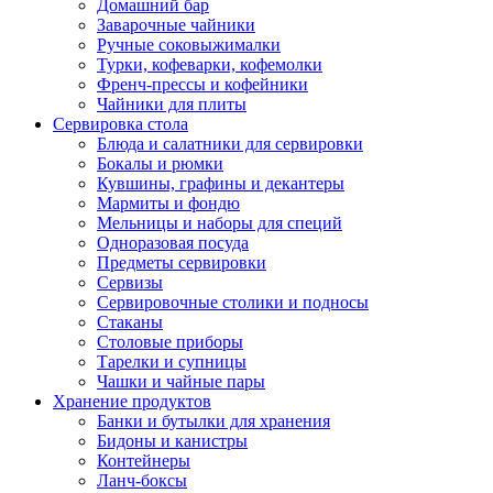
Домашний бар
Заварочные чайники
Ручные соковыжималки
Турки, кофеварки, кофемолки
Френч-прессы и кофейники
Чайники для плиты
Сервировка стола
Блюда и салатники для сервировки
Бокалы и рюмки
Кувшины, графины и декантеры
Мармиты и фондю
Мельницы и наборы для специй
Одноразовая посуда
Предметы сервировки
Сервизы
Сервировочные столики и подносы
Стаканы
Столовые приборы
Тарелки и супницы
Чашки и чайные пары
Хранение продуктов
Банки и бутылки для хранения
Бидоны и канистры
Контейнеры
Ланч-боксы