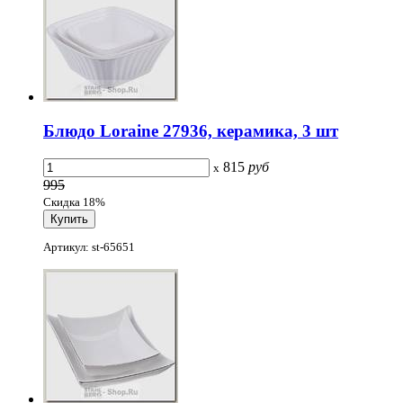
Блюдо Loraine 27936, керамика, 3 шт
815
руб
x
995
Скидка 18%
Артикул: st-65651