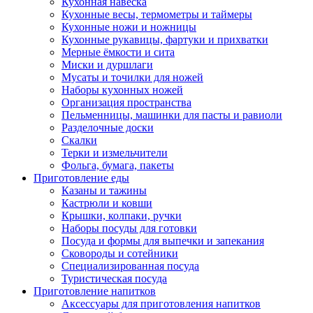
Кухонная навеска
Кухонные весы, термометры и таймеры
Кухонные ножи и ножницы
Кухонные рукавицы, фартуки и прихватки
Мерные ёмкости и сита
Миски и дуршлаги
Мусаты и точилки для ножей
Наборы кухонных ножей
Организация пространства
Пельменницы, машинки для пасты и равиоли
Разделочные доски
Скалки
Терки и измельчители
Фольга, бумага, пакеты
Приготовление еды
Казаны и тажины
Кастрюли и ковши
Крышки, колпаки, ручки
Наборы посуды для готовки
Посуда и формы для выпечки и запекания
Сковороды и сотейники
Специализированная посуда
Туристическая посуда
Приготовление напитков
Аксессуары для приготовления напитков