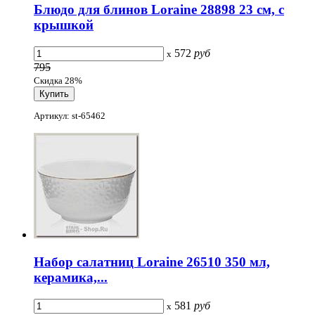
Блюдо для блинов Loraine 28898 23 см, с
крышкой
572
руб
x
795
Скидка 28%
Артикул: st-65462
Набор салатниц Loraine 26510 350 мл,
керамика,...
581
руб
x