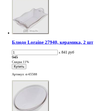
Блюдо Loraine 27940, керамика, 2 шт
841
руб
x
945
Скидка 11%
Артикул: st-65588