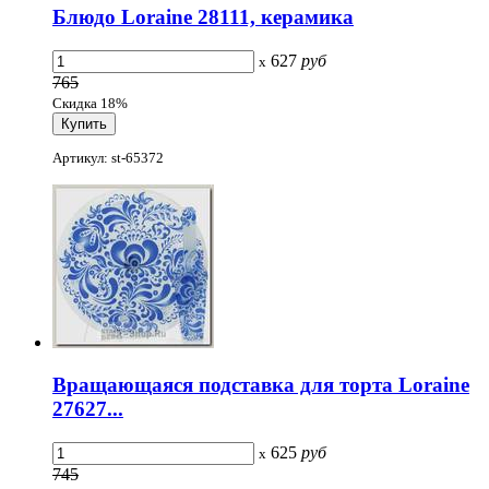
Блюдо Loraine 28111, керамика
627
руб
x
765
Скидка 18%
Артикул: st-65372
Вращающаяся подставка для торта Loraine
27627...
625
руб
x
745