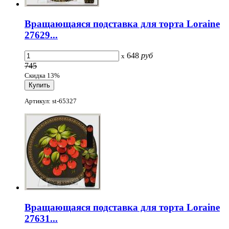
Вращающаяся подставка для торта Loraine
27629...
648
руб
x
745
Скидка 13%
Артикул: st-65327
Вращающаяся подставка для торта Loraine
27631...