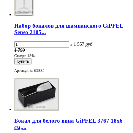
Набор бокалов для шампанского GiPFEL
Senso 2105...
1 557
руб
x
1 790
Скидка 13%
Артикул: st-65885
Бокал для белого вина GiPFEL 3767 18х6
см,...