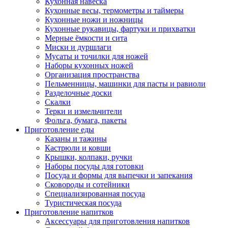
Кухонная навеска
Кухонные весы, термометры и таймеры
Кухонные ножи и ножницы
Кухонные рукавицы, фартуки и прихватки
Мерные ёмкости и сита
Миски и дуршлаги
Мусаты и точилки для ножей
Наборы кухонных ножей
Организация пространства
Пельменницы, машинки для пасты и равиоли
Разделочные доски
Скалки
Терки и измельчители
Фольга, бумага, пакеты
Приготовление еды
Казаны и тажины
Кастрюли и ковши
Крышки, колпаки, ручки
Наборы посуды для готовки
Посуда и формы для выпечки и запекания
Сковороды и сотейники
Специализированная посуда
Туристическая посуда
Приготовление напитков
Аксессуары для приготовления напитков