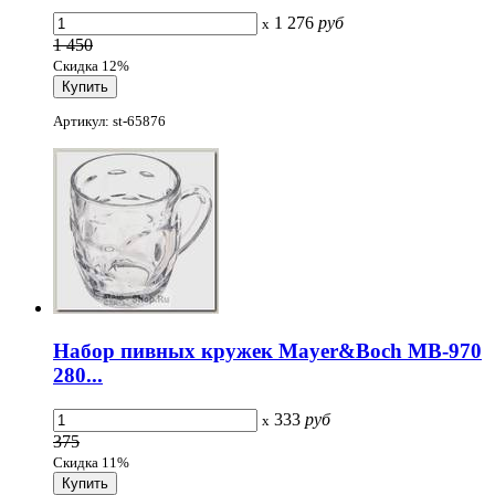
1 276
руб
x
1 450
Скидка 12%
Артикул: st-65876
Набор пивных кружек Mayer&Boch MB-970
280...
333
руб
x
375
Скидка 11%