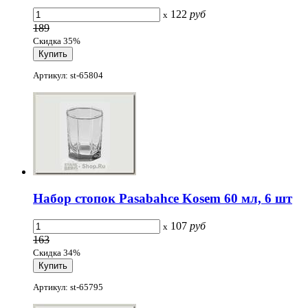
122
руб
x
189
Скидка 35%
Артикул: st-65804
Набор стопок Pasabahce Kosem 60 мл, 6 шт
107
руб
x
163
Скидка 34%
Артикул: st-65795