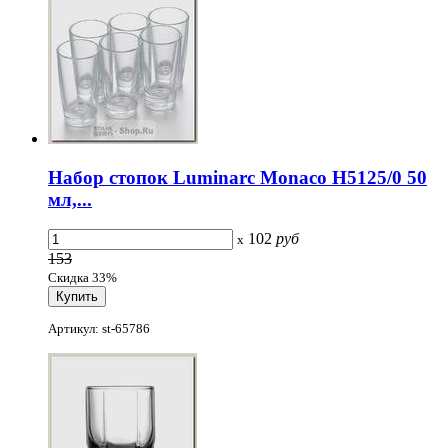
Набор стопок Luminarc Monaco H5125/0 50
мл,...
102
руб
x
153
Скидка 33%
Артикул: st-65786