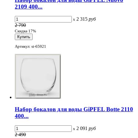
2109 400...
2 315
руб
x
2 790
Скидка 17%
Артикул: st-65921
Набор бокалов для воды GiPFEL Botte 2110
400...
2 091
руб
x
2 490