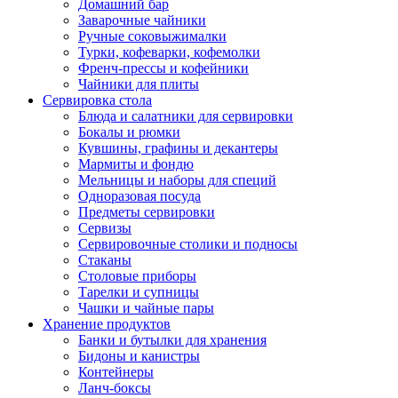
Домашний бар
Заварочные чайники
Ручные соковыжималки
Турки, кофеварки, кофемолки
Френч-прессы и кофейники
Чайники для плиты
Сервировка стола
Блюда и салатники для сервировки
Бокалы и рюмки
Кувшины, графины и декантеры
Мармиты и фондю
Мельницы и наборы для специй
Одноразовая посуда
Предметы сервировки
Сервизы
Сервировочные столики и подносы
Стаканы
Столовые приборы
Тарелки и супницы
Чашки и чайные пары
Хранение продуктов
Банки и бутылки для хранения
Бидоны и канистры
Контейнеры
Ланч-боксы