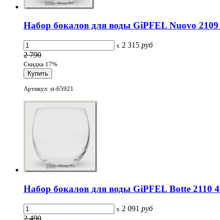
Набор бокалов для воды GiPFEL Nuovo 2109 4
2 315
руб
x
2 790
Скидка 17%
Артикул: st-65921
Набор бокалов для воды GiPFEL Botte 2110 40
2 091
руб
x
2 490