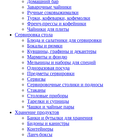
Домашний бар
Заварочные чайники
Ручные соковыжималки
Турки, кофеварки, кофемолки
Френч-прессы и кофейники
Чайники для плиты
Сервировка стола
Блюда и салатники для сервировки
Бокалы и рюмки
Кувшины, графины и декантеры
Мармиты и фондю
Мельницы и наборы для специй
Одноразовая посуда
Предметы сервировки
Сервизы
Сервировочные столики и подносы
Стаканы
Столовые приборы
Тарелки и супницы
Чашки и чайные пары
Хранение продуктов
Банки и бутылки для хранения
Бидоны и канистры
Контейнеры
Ланч-боксы