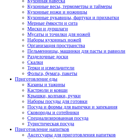
Кухонная навеска
Кухонные весы, термометры и таймеры
Кухонные ножи и ножницы
Кухонные рукавицы, фартуки и прихватки
Мерные ёмкости и сита
Миски и дуршлаги
Мусаты и точилки для ножей
Наборы кухонных ножей
Организация пространства
Пельменницы, машинки для пасты и равиоли
Разделочные доски
Скалки
Терки и измельчители
Фольга, бумага, пакеты
Приготовление еды
Казаны и тажины
Кастрюли и ковши
Крышки, колпаки, ручки
Наборы посуды для готовки
Посуда и формы для выпечки и запекания
Сковороды и сотейники
Специализированная посуда
Туристическая посуда
Приготовление напитков
Аксессуары для приготовления напитков