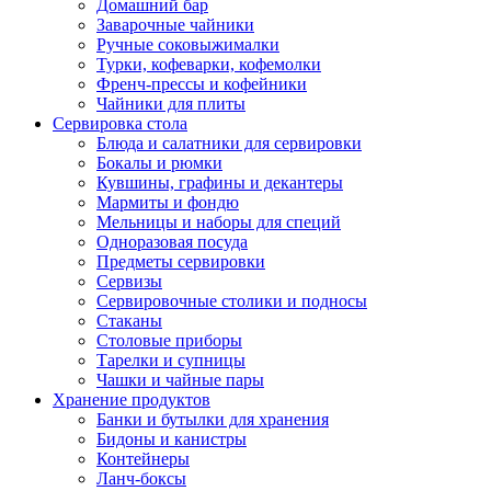
Домашний бар
Заварочные чайники
Ручные соковыжималки
Турки, кофеварки, кофемолки
Френч-прессы и кофейники
Чайники для плиты
Сервировка стола
Блюда и салатники для сервировки
Бокалы и рюмки
Кувшины, графины и декантеры
Мармиты и фондю
Мельницы и наборы для специй
Одноразовая посуда
Предметы сервировки
Сервизы
Сервировочные столики и подносы
Стаканы
Столовые приборы
Тарелки и супницы
Чашки и чайные пары
Хранение продуктов
Банки и бутылки для хранения
Бидоны и канистры
Контейнеры
Ланч-боксы