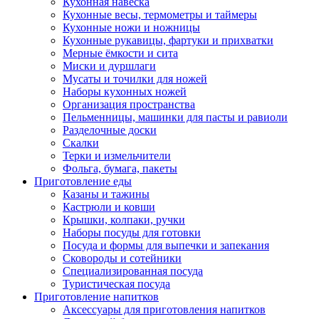
Кухонная навеска
Кухонные весы, термометры и таймеры
Кухонные ножи и ножницы
Кухонные рукавицы, фартуки и прихватки
Мерные ёмкости и сита
Миски и дуршлаги
Мусаты и точилки для ножей
Наборы кухонных ножей
Организация пространства
Пельменницы, машинки для пасты и равиоли
Разделочные доски
Скалки
Терки и измельчители
Фольга, бумага, пакеты
Приготовление еды
Казаны и тажины
Кастрюли и ковши
Крышки, колпаки, ручки
Наборы посуды для готовки
Посуда и формы для выпечки и запекания
Сковороды и сотейники
Специализированная посуда
Туристическая посуда
Приготовление напитков
Аксессуары для приготовления напитков