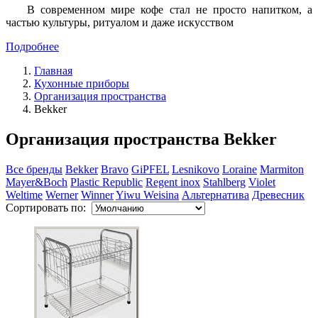
В современном мире кофе стал не просто напитком, а
частью культуры, ритуалом и даже искусством
Подробнее
Главная
Кухонные приборы
Организация пространства
Bekker
Организация пространства Bekker
Все бренды
Bekker
Bravo
GiPFEL
Lesnikovo
Loraine
Marmiton
Mayer&Boch
Plastic Republic
Regent inox
Stahlberg
Violet
Weltime
Werner
Winner
Yiwu Weisina
Альтернатива
Древесник
Сортировать по: