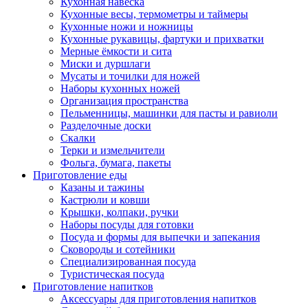
Кухонная навеска
Кухонные весы, термометры и таймеры
Кухонные ножи и ножницы
Кухонные рукавицы, фартуки и прихватки
Мерные ёмкости и сита
Миски и дуршлаги
Мусаты и точилки для ножей
Наборы кухонных ножей
Организация пространства
Пельменницы, машинки для пасты и равиоли
Разделочные доски
Скалки
Терки и измельчители
Фольга, бумага, пакеты
Приготовление еды
Казаны и тажины
Кастрюли и ковши
Крышки, колпаки, ручки
Наборы посуды для готовки
Посуда и формы для выпечки и запекания
Сковороды и сотейники
Специализированная посуда
Туристическая посуда
Приготовление напитков
Аксессуары для приготовления напитков