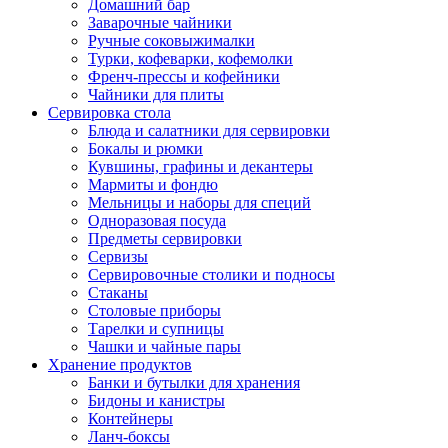
Домашний бар
Заварочные чайники
Ручные соковыжималки
Турки, кофеварки, кофемолки
Френч-прессы и кофейники
Чайники для плиты
Сервировка стола
Блюда и салатники для сервировки
Бокалы и рюмки
Кувшины, графины и декантеры
Мармиты и фондю
Мельницы и наборы для специй
Одноразовая посуда
Предметы сервировки
Сервизы
Сервировочные столики и подносы
Стаканы
Столовые приборы
Тарелки и супницы
Чашки и чайные пары
Хранение продуктов
Банки и бутылки для хранения
Бидоны и канистры
Контейнеры
Ланч-боксы