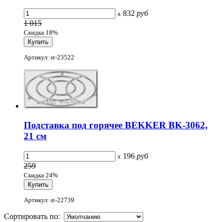
832
руб
x
1 015
Скидка 18%
Артикул: st-23522
Подставка под горячее BEKKER BK-3062,
21 см
196
руб
x
259
Скидка 24%
Артикул: st-22739
Сортировать по: