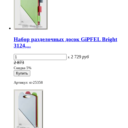
Набор разделочных досок GiPFEL Bright
3124,...
2 729
руб
x
2 873
Скидка 5%
Артикул: st-25358