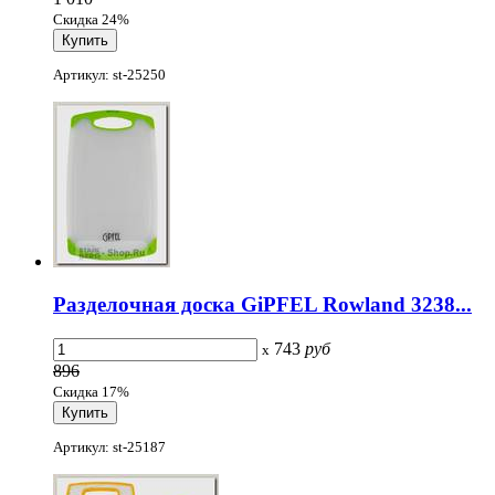
Скидка 24%
Артикул: st-25250
Разделочная доска GiPFEL Rowland 3238...
743
руб
x
896
Скидка 17%
Артикул: st-25187