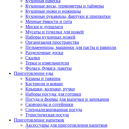
Кухонная навеска
Кухонные весы, термометры и таймеры
Кухонные ножи и ножницы
Кухонные рукавицы, фартуки и прихватки
Мерные ёмкости и сита
Миски и дуршлаги
Мусаты и точилки для ножей
Наборы кухонных ножей
Организация пространства
Пельменницы, машинки для пасты и равиоли
Разделочные доски
Скалки
Терки и измельчители
Фольга, бумага, пакеты
Приготовление еды
Казаны и тажины
Кастрюли и ковши
Крышки, колпаки, ручки
Наборы посуды для готовки
Посуда и формы для выпечки и запекания
Сковороды и сотейники
Специализированная посуда
Туристическая посуда
Приготовление напитков
Аксессуары для приготовления напитков