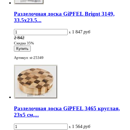
Разделочная доска GiPFEL Brignt 3149,
33.5х23.5...
1 847
руб
x
2 842
Скидка 35%
Артикул: st-25349
Разделочная доска GiPFEL 3465 круглая,
23х5 см,...
1 564
руб
x