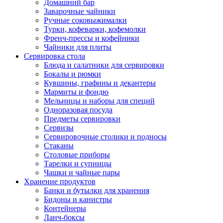
Домашний бар
Заварочные чайники
Ручные соковыжималки
Турки, кофеварки, кофемолки
Френч-прессы и кофейники
Чайники для плиты
Сервировка стола
Блюда и салатники для сервировки
Бокалы и рюмки
Кувшины, графины и декантеры
Мармиты и фондю
Мельницы и наборы для специй
Одноразовая посуда
Предметы сервировки
Сервизы
Сервировочные столики и подносы
Стаканы
Столовые приборы
Тарелки и супницы
Чашки и чайные пары
Хранение продуктов
Банки и бутылки для хранения
Бидоны и канистры
Контейнеры
Ланч-боксы