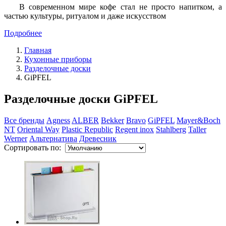
В современном мире кофе стал не просто напитком, а
частью культуры, ритуалом и даже искусством
Подробнее
Главная
Кухонные приборы
Разделочные доски
GiPFEL
Разделочные доски GiPFEL
Все бренды
Agness
ALBER
Bekker
Bravo
GiPFEL
Mayer&Boch
NT
Oriental Way
Plastic Republic
Regent inox
Stahlberg
Taller
Werner
Альтернатива
Древесник
Сортировать по: