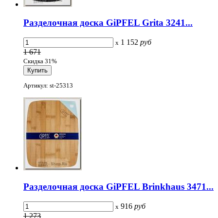
Разделочная доска GiPFEL Grita 3241...
1 152
руб
x
1 671
Скидка 31%
Артикул: st-25313
Разделочная доска GiPFEL Brinkhaus 3471...
916
руб
x
1 273