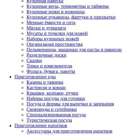
Кухонная навеска
Кухонные весы, термометры и таймеры
Кухонные ножи и ножницы
Кухонные рукавицы, фартуки и прихватки
Мерные ёмкости и сита
Миски и дуршлаги
Мусаты и точилки для ножей
Наборы кухонных ножей
Организация пространства
Пельменницы, машинки для пасты и равиоли
Разделочные доски
Скалки
Терки и измельчители
Фольга, бумага, пакеты
Приготовление еды
Казаны и тажины
Кастрюли и ковши
Крышки, колпаки, ручки
Наборы посуды для готовки
Посуда и формы для выпечки и запекания
Сковороды и сотейники
Специализированная посуда
Туристическая посуда
Приготовление напитков
Аксессуары для приготовления напитков