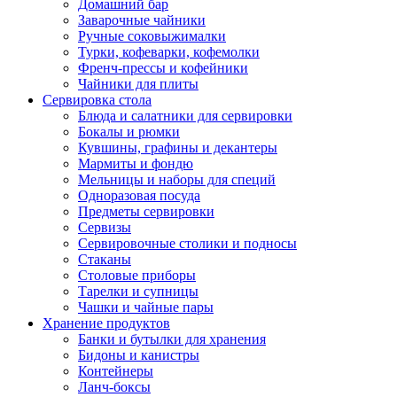
Домашний бар
Заварочные чайники
Ручные соковыжималки
Турки, кофеварки, кофемолки
Френч-прессы и кофейники
Чайники для плиты
Сервировка стола
Блюда и салатники для сервировки
Бокалы и рюмки
Кувшины, графины и декантеры
Мармиты и фондю
Мельницы и наборы для специй
Одноразовая посуда
Предметы сервировки
Сервизы
Сервировочные столики и подносы
Стаканы
Столовые приборы
Тарелки и супницы
Чашки и чайные пары
Хранение продуктов
Банки и бутылки для хранения
Бидоны и канистры
Контейнеры
Ланч-боксы