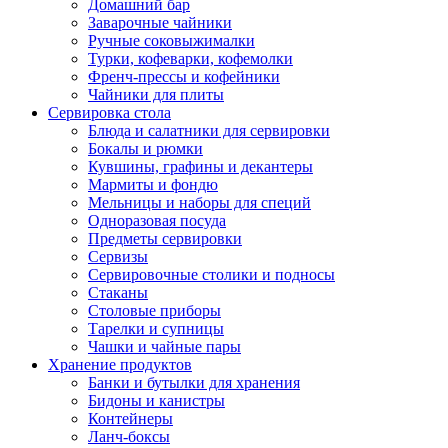
Домашний бар
Заварочные чайники
Ручные соковыжималки
Турки, кофеварки, кофемолки
Френч-прессы и кофейники
Чайники для плиты
Сервировка стола
Блюда и салатники для сервировки
Бокалы и рюмки
Кувшины, графины и декантеры
Мармиты и фондю
Мельницы и наборы для специй
Одноразовая посуда
Предметы сервировки
Сервизы
Сервировочные столики и подносы
Стаканы
Столовые приборы
Тарелки и супницы
Чашки и чайные пары
Хранение продуктов
Банки и бутылки для хранения
Бидоны и канистры
Контейнеры
Ланч-боксы