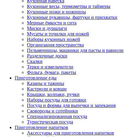
Кухонная навеска
Кухонные весы, термометры и таймеры
Кухонные ножи и ножницы
Кухонные рукавицы, фартуки и прихватки
Мерные ёмкости и сита
Миски и дуршлаги
Мусаты и точилки для ножей
Наборы кухонных ножей
Организация пространства
Пельменницы, машинки для пасты и равиоли
Разделочные доски
Скалки
Терки и измельчители
Фольга, бумага, пакеты
Приготовление еды
Казаны и тажины
Кастрюли и ковши
Крышки, колпаки, ручки
Наборы посуды для готовки
Посуда и формы для выпечки и запекания
Сковороды и сотейники
Специализированная посуда
Туристическая посуда
Приготовление напитков
Аксессуары для приготовления напитков