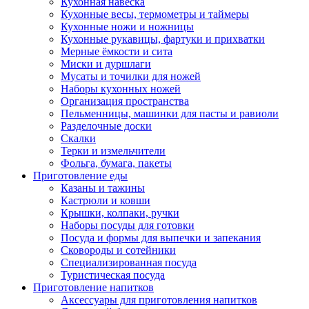
Кухонная навеска
Кухонные весы, термометры и таймеры
Кухонные ножи и ножницы
Кухонные рукавицы, фартуки и прихватки
Мерные ёмкости и сита
Миски и дуршлаги
Мусаты и точилки для ножей
Наборы кухонных ножей
Организация пространства
Пельменницы, машинки для пасты и равиоли
Разделочные доски
Скалки
Терки и измельчители
Фольга, бумага, пакеты
Приготовление еды
Казаны и тажины
Кастрюли и ковши
Крышки, колпаки, ручки
Наборы посуды для готовки
Посуда и формы для выпечки и запекания
Сковороды и сотейники
Специализированная посуда
Туристическая посуда
Приготовление напитков
Аксессуары для приготовления напитков