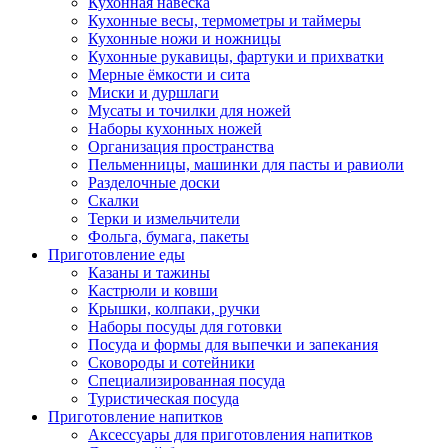
Кухонная навеска
Кухонные весы, термометры и таймеры
Кухонные ножи и ножницы
Кухонные рукавицы, фартуки и прихватки
Мерные ёмкости и сита
Миски и дуршлаги
Мусаты и точилки для ножей
Наборы кухонных ножей
Организация пространства
Пельменницы, машинки для пасты и равиоли
Разделочные доски
Скалки
Терки и измельчители
Фольга, бумага, пакеты
Приготовление еды
Казаны и тажины
Кастрюли и ковши
Крышки, колпаки, ручки
Наборы посуды для готовки
Посуда и формы для выпечки и запекания
Сковороды и сотейники
Специализированная посуда
Туристическая посуда
Приготовление напитков
Аксессуары для приготовления напитков