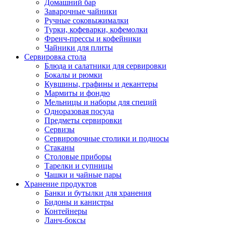
Домашний бар
Заварочные чайники
Ручные соковыжималки
Турки, кофеварки, кофемолки
Френч-прессы и кофейники
Чайники для плиты
Сервировка стола
Блюда и салатники для сервировки
Бокалы и рюмки
Кувшины, графины и декантеры
Мармиты и фондю
Мельницы и наборы для специй
Одноразовая посуда
Предметы сервировки
Сервизы
Сервировочные столики и подносы
Стаканы
Столовые приборы
Тарелки и супницы
Чашки и чайные пары
Хранение продуктов
Банки и бутылки для хранения
Бидоны и канистры
Контейнеры
Ланч-боксы