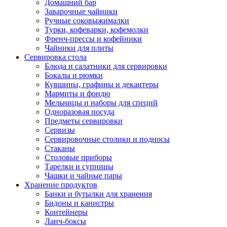
Домашний бар
Заварочные чайники
Ручные соковыжималки
Турки, кофеварки, кофемолки
Френч-прессы и кофейники
Чайники для плиты
Сервировка стола
Блюда и салатники для сервировки
Бокалы и рюмки
Кувшины, графины и декантеры
Мармиты и фондю
Мельницы и наборы для специй
Одноразовая посуда
Предметы сервировки
Сервизы
Сервировочные столики и подносы
Стаканы
Столовые приборы
Тарелки и супницы
Чашки и чайные пары
Хранение продуктов
Банки и бутылки для хранения
Бидоны и канистры
Контейнеры
Ланч-боксы