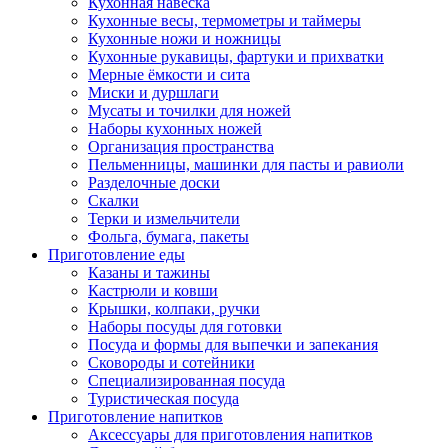
Кухонная навеска
Кухонные весы, термометры и таймеры
Кухонные ножи и ножницы
Кухонные рукавицы, фартуки и прихватки
Мерные ёмкости и сита
Миски и дуршлаги
Мусаты и точилки для ножей
Наборы кухонных ножей
Организация пространства
Пельменницы, машинки для пасты и равиоли
Разделочные доски
Скалки
Терки и измельчители
Фольга, бумага, пакеты
Приготовление еды
Казаны и тажины
Кастрюли и ковши
Крышки, колпаки, ручки
Наборы посуды для готовки
Посуда и формы для выпечки и запекания
Сковороды и сотейники
Специализированная посуда
Туристическая посуда
Приготовление напитков
Аксессуары для приготовления напитков