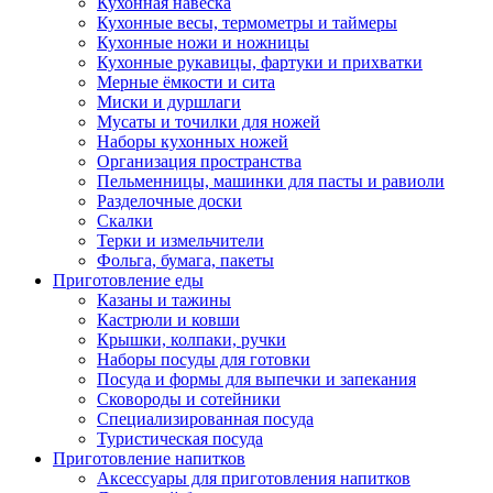
Кухонная навеска
Кухонные весы, термометры и таймеры
Кухонные ножи и ножницы
Кухонные рукавицы, фартуки и прихватки
Мерные ёмкости и сита
Миски и дуршлаги
Мусаты и точилки для ножей
Наборы кухонных ножей
Организация пространства
Пельменницы, машинки для пасты и равиоли
Разделочные доски
Скалки
Терки и измельчители
Фольга, бумага, пакеты
Приготовление еды
Казаны и тажины
Кастрюли и ковши
Крышки, колпаки, ручки
Наборы посуды для готовки
Посуда и формы для выпечки и запекания
Сковороды и сотейники
Специализированная посуда
Туристическая посуда
Приготовление напитков
Аксессуары для приготовления напитков