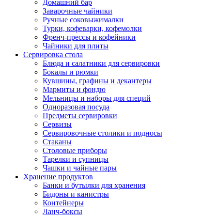
Домашний бар
Заварочные чайники
Ручные соковыжималки
Турки, кофеварки, кофемолки
Френч-прессы и кофейники
Чайники для плиты
Сервировка стола
Блюда и салатники для сервировки
Бокалы и рюмки
Кувшины, графины и декантеры
Мармиты и фондю
Мельницы и наборы для специй
Одноразовая посуда
Предметы сервировки
Сервизы
Сервировочные столики и подносы
Стаканы
Столовые приборы
Тарелки и супницы
Чашки и чайные пары
Хранение продуктов
Банки и бутылки для хранения
Бидоны и канистры
Контейнеры
Ланч-боксы