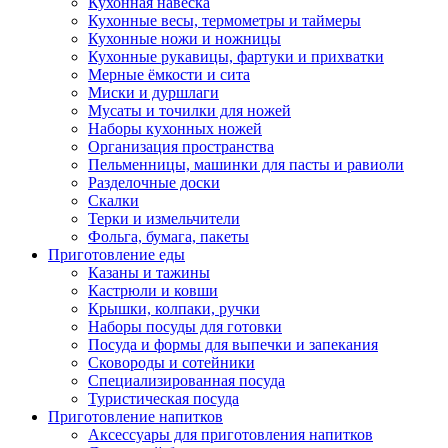
Кухонная навеска
Кухонные весы, термометры и таймеры
Кухонные ножи и ножницы
Кухонные рукавицы, фартуки и прихватки
Мерные ёмкости и сита
Миски и дуршлаги
Мусаты и точилки для ножей
Наборы кухонных ножей
Организация пространства
Пельменницы, машинки для пасты и равиоли
Разделочные доски
Скалки
Терки и измельчители
Фольга, бумага, пакеты
Приготовление еды
Казаны и тажины
Кастрюли и ковши
Крышки, колпаки, ручки
Наборы посуды для готовки
Посуда и формы для выпечки и запекания
Сковороды и сотейники
Специализированная посуда
Туристическая посуда
Приготовление напитков
Аксессуары для приготовления напитков