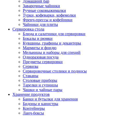
Домашний бар
Заварочные чайники
Ручные соковыжималки
Турки, кофеварки, кофемолки
Френч-прессы и кофейники
Чайники для плиты
Сервировка стола
Блюда и салатники для сервировки
Бокалы и рюмки
Кувшины, графины и декантеры
Мармиты и фондю
Мельницы и наборы для специй
Одноразовая посуда
Предметы сервировки
Сервизы
Сервировочные столики и подносы
Стаканы
Столовые приборы
Тарелки и супницы
Чашки и чайные пары
Хранение продуктов
Банки и бутылки для хранения
Бидоны и канистры
Контейнеры
Ланч-боксы