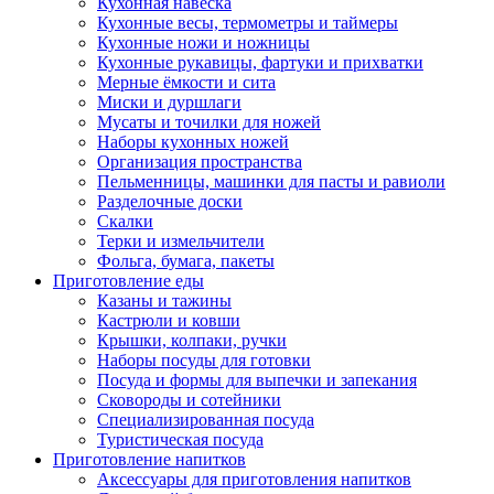
Кухонная навеска
Кухонные весы, термометры и таймеры
Кухонные ножи и ножницы
Кухонные рукавицы, фартуки и прихватки
Мерные ёмкости и сита
Миски и дуршлаги
Мусаты и точилки для ножей
Наборы кухонных ножей
Организация пространства
Пельменницы, машинки для пасты и равиоли
Разделочные доски
Скалки
Терки и измельчители
Фольга, бумага, пакеты
Приготовление еды
Казаны и тажины
Кастрюли и ковши
Крышки, колпаки, ручки
Наборы посуды для готовки
Посуда и формы для выпечки и запекания
Сковороды и сотейники
Специализированная посуда
Туристическая посуда
Приготовление напитков
Аксессуары для приготовления напитков