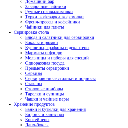
Домашний бар
Заварочные чайники
Ручные соковыжималки
Турки, кофеварки, кофемолки
Френч-прессы и кофейники
Чайники для плиты
Сервировка стола
Блюда и салатники для сервировки
Бокалы и рюмки
Кувшины, графины и декантеры
Мармиты и фондю
Мельницы и наборы для специй
Одноразовая посуда
Предметы сервировки
Сервизы
Сервировочные столики и подносы
Стаканы
Столовые приборы
Тарелки и супницы
Чашки и чайные пары
Хранение продуктов
Банки и бутылки для хранения
Бидоны и канистры
Контейнеры
Ланч-боксы