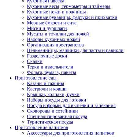
Кухонная навеска
Кухонные весы, термометры и таймеры
Кухонные ножи и ножницы
Кухонные рукавицы, фартуки и прихватки
Мерные ёмкости и сита
Миски и дуршлаги
Мусаты и точилки для ножей
Наборы кухонных ножей
Организация пространства
Пельменницы, машинки для пасты и равиоли
Разделочные доски
Скалки
Терки и измельчители
Фольга, бумага, пакеты
Приготовление еды
Казаны и тажины
Кастрюли и ковши
Крышки, колпаки, ручки
Наборы посуды для готовки
Посуда и формы для выпечки и запекания
Сковороды и сотейники
Специализированная посуда
Туристическая посуда
Приготовление напитков
Аксессуары для приготовления напитков