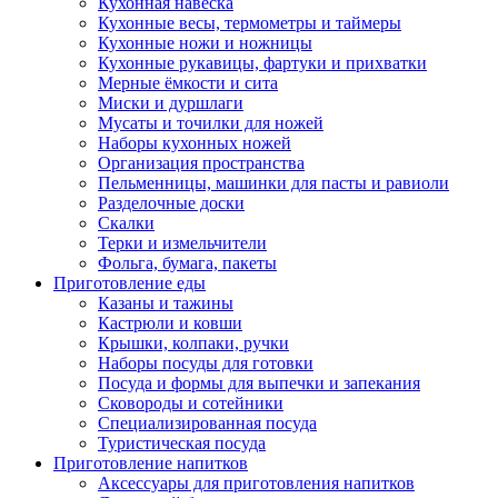
Кухонная навеска
Кухонные весы, термометры и таймеры
Кухонные ножи и ножницы
Кухонные рукавицы, фартуки и прихватки
Мерные ёмкости и сита
Миски и дуршлаги
Мусаты и точилки для ножей
Наборы кухонных ножей
Организация пространства
Пельменницы, машинки для пасты и равиоли
Разделочные доски
Скалки
Терки и измельчители
Фольга, бумага, пакеты
Приготовление еды
Казаны и тажины
Кастрюли и ковши
Крышки, колпаки, ручки
Наборы посуды для готовки
Посуда и формы для выпечки и запекания
Сковороды и сотейники
Специализированная посуда
Туристическая посуда
Приготовление напитков
Аксессуары для приготовления напитков