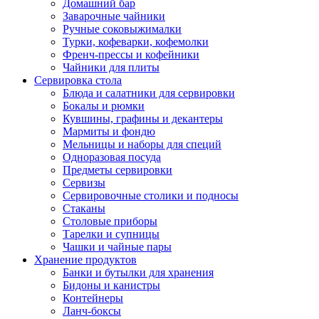
Домашний бар
Заварочные чайники
Ручные соковыжималки
Турки, кофеварки, кофемолки
Френч-прессы и кофейники
Чайники для плиты
Сервировка стола
Блюда и салатники для сервировки
Бокалы и рюмки
Кувшины, графины и декантеры
Мармиты и фондю
Мельницы и наборы для специй
Одноразовая посуда
Предметы сервировки
Сервизы
Сервировочные столики и подносы
Стаканы
Столовые приборы
Тарелки и супницы
Чашки и чайные пары
Хранение продуктов
Банки и бутылки для хранения
Бидоны и канистры
Контейнеры
Ланч-боксы