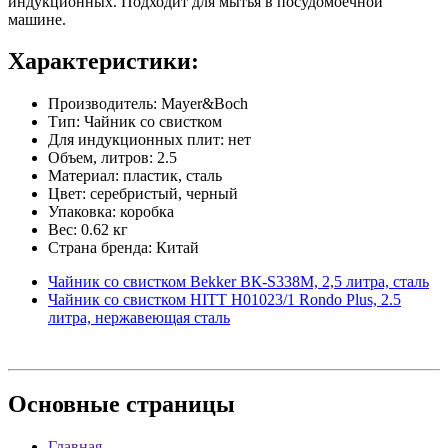
индукционных. Подходит для мытья в посудомоечной
машине.
Характеристики:
Производитель: Mayer&Boch
Тип: Чайник со свистком
Для индукционных плит: нет
Объем, литров: 2.5
Материал: пластик, сталь
Цвет: серебристый, черный
Упаковка: коробка
Вес: 0.62 кг
Страна бренда: Китай
Чайник со свистком Bekker ВК-S338М, 2,5 литра, сталь
Чайник со свистком HITT H01023/1 Rondo Plus, 2.5
литра, нержавеющая сталь
Основные
страницы
Главная