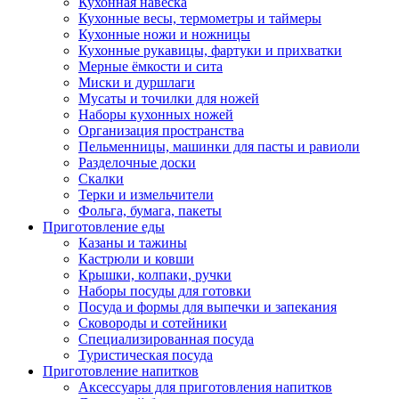
Кухонная навеска
Кухонные весы, термометры и таймеры
Кухонные ножи и ножницы
Кухонные рукавицы, фартуки и прихватки
Мерные ёмкости и сита
Миски и дуршлаги
Мусаты и точилки для ножей
Наборы кухонных ножей
Организация пространства
Пельменницы, машинки для пасты и равиоли
Разделочные доски
Скалки
Терки и измельчители
Фольга, бумага, пакеты
Приготовление еды
Казаны и тажины
Кастрюли и ковши
Крышки, колпаки, ручки
Наборы посуды для готовки
Посуда и формы для выпечки и запекания
Сковороды и сотейники
Специализированная посуда
Туристическая посуда
Приготовление напитков
Аксессуары для приготовления напитков