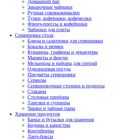
Домашний бар
Заварочные чайники
Ручные соковыжималки
Турки, кофеварки, кофемолки
Френч-прессы и кофейники
Чайники для плиты
Сервировка стола
Блюда и салатники для сервировки
Бокалы и рюмки
Кувшины, графины и декантеры
Мармиты и фондю
Мельницы и наборы для специй
Одноразовая посуда
Предметы сервировки
Сервизы
Сервировочные столики и подносы
Стаканы
Столовые приборы
Тарелки и супницы
Чашки и чайные пары
Хранение продуктов
Банки и бутылки для хранения
Бидоны и канистры
Контейнеры
Ланч-боксы