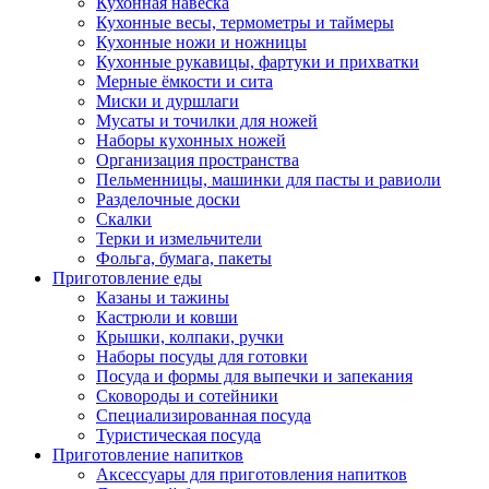
Кухонная навеска
Кухонные весы, термометры и таймеры
Кухонные ножи и ножницы
Кухонные рукавицы, фартуки и прихватки
Мерные ёмкости и сита
Миски и дуршлаги
Мусаты и точилки для ножей
Наборы кухонных ножей
Организация пространства
Пельменницы, машинки для пасты и равиоли
Разделочные доски
Скалки
Терки и измельчители
Фольга, бумага, пакеты
Приготовление еды
Казаны и тажины
Кастрюли и ковши
Крышки, колпаки, ручки
Наборы посуды для готовки
Посуда и формы для выпечки и запекания
Сковороды и сотейники
Специализированная посуда
Туристическая посуда
Приготовление напитков
Аксессуары для приготовления напитков