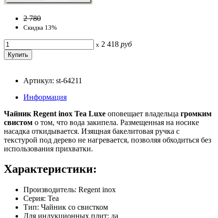
2 780
Скидка 13%
2 418
руб
x
Артикул: st-64211
Информация
Чайник Regent inox Tea Luxe
оповещает владельца
громким
свистом
о том, что вода закипела. Размещенная на носике
насадка откидывается. Изящная бакелитовая ручка с
текстурой под дерево не нагревается, позволяя обходиться без
использования прихватки.
Характеристики:
Производитель: Regent inox
Серия: Tea
Тип: Чайник со свистком
Для индукционных плит: да