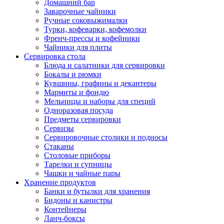
Домашний бар
Заварочные чайники
Ручные соковыжималки
Турки, кофеварки, кофемолки
Френч-прессы и кофейники
Чайники для плиты
Сервировка стола
Блюда и салатники для сервировки
Бокалы и рюмки
Кувшины, графины и декантеры
Мармиты и фондю
Мельницы и наборы для специй
Одноразовая посуда
Предметы сервировки
Сервизы
Сервировочные столики и подносы
Стаканы
Столовые приборы
Тарелки и супницы
Чашки и чайные пары
Хранение продуктов
Банки и бутылки для хранения
Бидоны и канистры
Контейнеры
Ланч-боксы