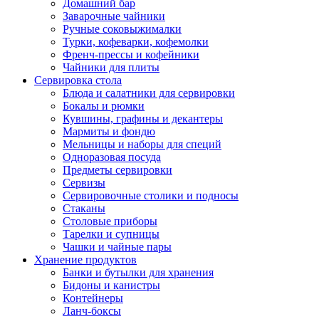
Домашний бар
Заварочные чайники
Ручные соковыжималки
Турки, кофеварки, кофемолки
Френч-прессы и кофейники
Чайники для плиты
Сервировка стола
Блюда и салатники для сервировки
Бокалы и рюмки
Кувшины, графины и декантеры
Мармиты и фондю
Мельницы и наборы для специй
Одноразовая посуда
Предметы сервировки
Сервизы
Сервировочные столики и подносы
Стаканы
Столовые приборы
Тарелки и супницы
Чашки и чайные пары
Хранение продуктов
Банки и бутылки для хранения
Бидоны и канистры
Контейнеры
Ланч-боксы