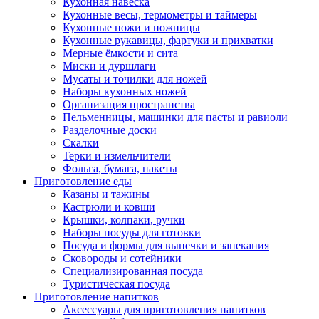
Кухонная навеска
Кухонные весы, термометры и таймеры
Кухонные ножи и ножницы
Кухонные рукавицы, фартуки и прихватки
Мерные ёмкости и сита
Миски и дуршлаги
Мусаты и точилки для ножей
Наборы кухонных ножей
Организация пространства
Пельменницы, машинки для пасты и равиоли
Разделочные доски
Скалки
Терки и измельчители
Фольга, бумага, пакеты
Приготовление еды
Казаны и тажины
Кастрюли и ковши
Крышки, колпаки, ручки
Наборы посуды для готовки
Посуда и формы для выпечки и запекания
Сковороды и сотейники
Специализированная посуда
Туристическая посуда
Приготовление напитков
Аксессуары для приготовления напитков