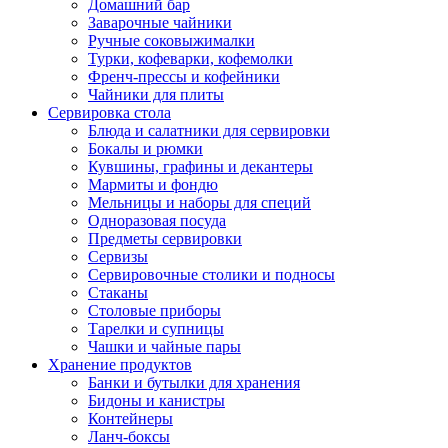
Домашний бар
Заварочные чайники
Ручные соковыжималки
Турки, кофеварки, кофемолки
Френч-прессы и кофейники
Чайники для плиты
Сервировка стола
Блюда и салатники для сервировки
Бокалы и рюмки
Кувшины, графины и декантеры
Мармиты и фондю
Мельницы и наборы для специй
Одноразовая посуда
Предметы сервировки
Сервизы
Сервировочные столики и подносы
Стаканы
Столовые приборы
Тарелки и супницы
Чашки и чайные пары
Хранение продуктов
Банки и бутылки для хранения
Бидоны и канистры
Контейнеры
Ланч-боксы