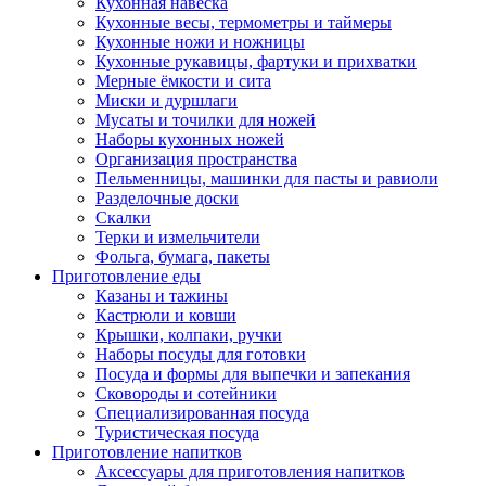
Кухонная навеска
Кухонные весы, термометры и таймеры
Кухонные ножи и ножницы
Кухонные рукавицы, фартуки и прихватки
Мерные ёмкости и сита
Миски и дуршлаги
Мусаты и точилки для ножей
Наборы кухонных ножей
Организация пространства
Пельменницы, машинки для пасты и равиоли
Разделочные доски
Скалки
Терки и измельчители
Фольга, бумага, пакеты
Приготовление еды
Казаны и тажины
Кастрюли и ковши
Крышки, колпаки, ручки
Наборы посуды для готовки
Посуда и формы для выпечки и запекания
Сковороды и сотейники
Специализированная посуда
Туристическая посуда
Приготовление напитков
Аксессуары для приготовления напитков