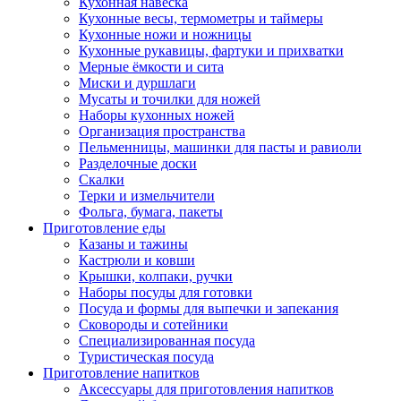
Кухонная навеска
Кухонные весы, термометры и таймеры
Кухонные ножи и ножницы
Кухонные рукавицы, фартуки и прихватки
Мерные ёмкости и сита
Миски и дуршлаги
Мусаты и точилки для ножей
Наборы кухонных ножей
Организация пространства
Пельменницы, машинки для пасты и равиоли
Разделочные доски
Скалки
Терки и измельчители
Фольга, бумага, пакеты
Приготовление еды
Казаны и тажины
Кастрюли и ковши
Крышки, колпаки, ручки
Наборы посуды для готовки
Посуда и формы для выпечки и запекания
Сковороды и сотейники
Специализированная посуда
Туристическая посуда
Приготовление напитков
Аксессуары для приготовления напитков