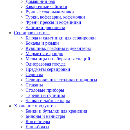
Домашний бар
Заварочные чайники
Ручные соковыжималки
Турки, кофеварки, кофемолки
Френч-прессы и кофейники
Чайники для плиты
Сервировка стола
Блюда и салатники для сервировки
Бокалы и рюмки
Кувшины, графины и декантеры
Мармиты и фондю
Мельницы и наборы для специй
Одноразовая посуда
Предметы сервировки
Сервизы
Сервировочные столики и подносы
Стаканы
Столовые приборы
Тарелки и супницы
Чашки и чайные пары
Хранение продуктов
Банки и бутылки для хранения
Бидоны и канистры
Контейнеры
Ланч-боксы