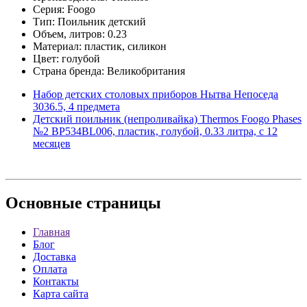
Серия: Foogo
Тип: Поильник детский
Объем, литров: 0.23
Материал: пластик, силикон
Цвет: голубой
Страна бренда: Великобритания
Набор детских столовых приборов Нытва Непоседа
3036.5, 4 предмета
Детский поильник (непроливайка) Thermos Foogo Phases
№2 BP534BL006, пластик, голубой, 0.33 литра, с 12
месяцев
Основные
страницы
Главная
Блог
Доставка
Оплата
Контакты
Карта сайта