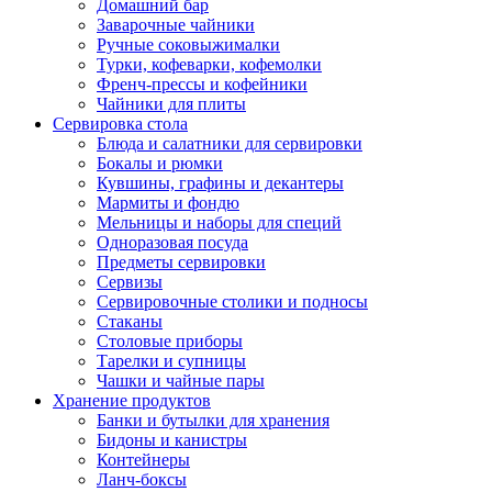
Домашний бар
Заварочные чайники
Ручные соковыжималки
Турки, кофеварки, кофемолки
Френч-прессы и кофейники
Чайники для плиты
Сервировка стола
Блюда и салатники для сервировки
Бокалы и рюмки
Кувшины, графины и декантеры
Мармиты и фондю
Мельницы и наборы для специй
Одноразовая посуда
Предметы сервировки
Сервизы
Сервировочные столики и подносы
Стаканы
Столовые приборы
Тарелки и супницы
Чашки и чайные пары
Хранение продуктов
Банки и бутылки для хранения
Бидоны и канистры
Контейнеры
Ланч-боксы