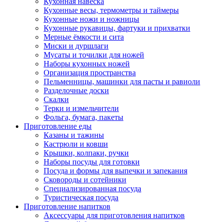
Кухонная навеска
Кухонные весы, термометры и таймеры
Кухонные ножи и ножницы
Кухонные рукавицы, фартуки и прихватки
Мерные ёмкости и сита
Миски и дуршлаги
Мусаты и точилки для ножей
Наборы кухонных ножей
Организация пространства
Пельменницы, машинки для пасты и равиоли
Разделочные доски
Скалки
Терки и измельчители
Фольга, бумага, пакеты
Приготовление еды
Казаны и тажины
Кастрюли и ковши
Крышки, колпаки, ручки
Наборы посуды для готовки
Посуда и формы для выпечки и запекания
Сковороды и сотейники
Специализированная посуда
Туристическая посуда
Приготовление напитков
Аксессуары для приготовления напитков