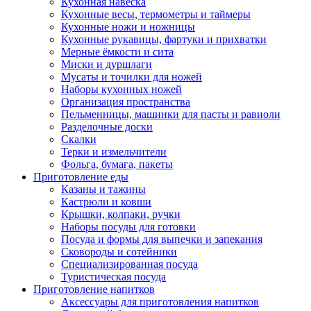
Кухонная навеска
Кухонные весы, термометры и таймеры
Кухонные ножи и ножницы
Кухонные рукавицы, фартуки и прихватки
Мерные ёмкости и сита
Миски и дуршлаги
Мусаты и точилки для ножей
Наборы кухонных ножей
Организация пространства
Пельменницы, машинки для пасты и равиоли
Разделочные доски
Скалки
Терки и измельчители
Фольга, бумага, пакеты
Приготовление еды
Казаны и тажины
Кастрюли и ковши
Крышки, колпаки, ручки
Наборы посуды для готовки
Посуда и формы для выпечки и запекания
Сковороды и сотейники
Специализированная посуда
Туристическая посуда
Приготовление напитков
Аксессуары для приготовления напитков