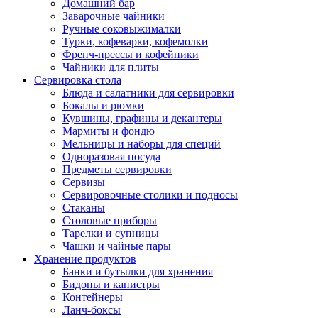
Домашний бар
Заварочные чайники
Ручные соковыжималки
Турки, кофеварки, кофемолки
Френч-прессы и кофейники
Чайники для плиты
Сервировка стола
Блюда и салатники для сервировки
Бокалы и рюмки
Кувшины, графины и декантеры
Мармиты и фондю
Мельницы и наборы для специй
Одноразовая посуда
Предметы сервировки
Сервизы
Сервировочные столики и подносы
Стаканы
Столовые приборы
Тарелки и супницы
Чашки и чайные пары
Хранение продуктов
Банки и бутылки для хранения
Бидоны и канистры
Контейнеры
Ланч-боксы