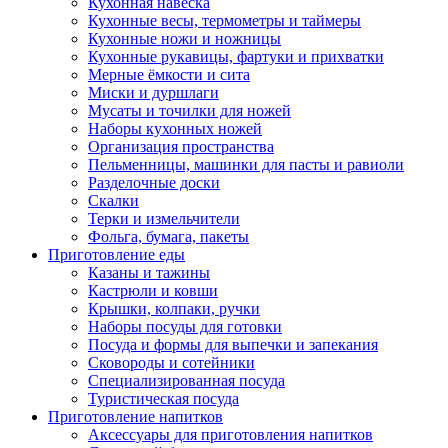
Кухонная навеска
Кухонные весы, термометры и таймеры
Кухонные ножи и ножницы
Кухонные рукавицы, фартуки и прихватки
Мерные ёмкости и сита
Миски и дуршлаги
Мусаты и точилки для ножей
Наборы кухонных ножей
Организация пространства
Пельменницы, машинки для пасты и равиоли
Разделочные доски
Скалки
Терки и измельчители
Фольга, бумага, пакеты
Приготовление еды
Казаны и тажины
Кастрюли и ковши
Крышки, колпаки, ручки
Наборы посуды для готовки
Посуда и формы для выпечки и запекания
Сковороды и сотейники
Специализированная посуда
Туристическая посуда
Приготовление напитков
Аксессуары для приготовления напитков