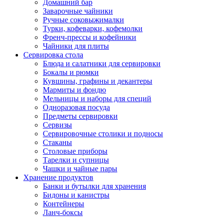
Домашний бар
Заварочные чайники
Ручные соковыжималки
Турки, кофеварки, кофемолки
Френч-прессы и кофейники
Чайники для плиты
Сервировка стола
Блюда и салатники для сервировки
Бокалы и рюмки
Кувшины, графины и декантеры
Мармиты и фондю
Мельницы и наборы для специй
Одноразовая посуда
Предметы сервировки
Сервизы
Сервировочные столики и подносы
Стаканы
Столовые приборы
Тарелки и супницы
Чашки и чайные пары
Хранение продуктов
Банки и бутылки для хранения
Бидоны и канистры
Контейнеры
Ланч-боксы