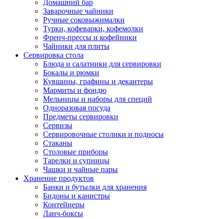
Домашний бар
Заварочные чайники
Ручные соковыжималки
Турки, кофеварки, кофемолки
Френч-прессы и кофейники
Чайники для плиты
Сервировка стола
Блюда и салатники для сервировки
Бокалы и рюмки
Кувшины, графины и декантеры
Мармиты и фондю
Мельницы и наборы для специй
Одноразовая посуда
Предметы сервировки
Сервизы
Сервировочные столики и подносы
Стаканы
Столовые приборы
Тарелки и супницы
Чашки и чайные пары
Хранение продуктов
Банки и бутылки для хранения
Бидоны и канистры
Контейнеры
Ланч-боксы