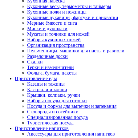
Кухонная навеска
Кухонные весы, термометры и таймеры
Кухонные ножи и ножницы
Кухонные рукавицы, фартуки и прихватки
Мерные ёмкости и сита
Миски и дуршлаги
Мусаты и точилки для ножей
Наборы кухонных ножей
Организация пространства
Пельменницы, машинки для пасты и равиоли
Разделочные доски
Скалки
Терки и измельчители
Фольга, бумага, пакеты
Приготовление еды
Казаны и тажины
Кастрюли и ковши
Крышки, колпаки, ручки
Наборы посуды для готовки
Посуда и формы для выпечки и запекания
Сковороды и сотейники
Специализированная посуда
Туристическая посуда
Приготовление напитков
Аксессуары для приготовления напитков