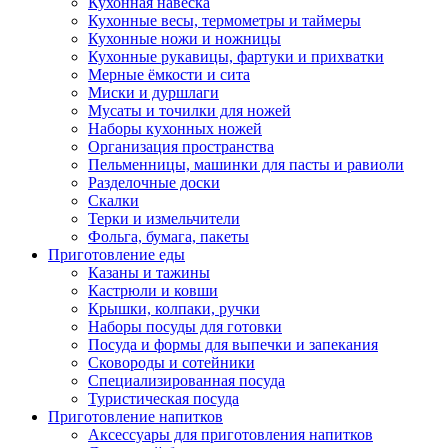
Кухонная навеска
Кухонные весы, термометры и таймеры
Кухонные ножи и ножницы
Кухонные рукавицы, фартуки и прихватки
Мерные ёмкости и сита
Миски и дуршлаги
Мусаты и точилки для ножей
Наборы кухонных ножей
Организация пространства
Пельменницы, машинки для пасты и равиоли
Разделочные доски
Скалки
Терки и измельчители
Фольга, бумага, пакеты
Приготовление еды
Казаны и тажины
Кастрюли и ковши
Крышки, колпаки, ручки
Наборы посуды для готовки
Посуда и формы для выпечки и запекания
Сковороды и сотейники
Специализированная посуда
Туристическая посуда
Приготовление напитков
Аксессуары для приготовления напитков