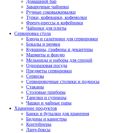
Домашний бар
Заварочные чайники
Ручные соковыжималки
Турки, кофеварки, кофемолки
Френч-прессы и кофейники
Чайники для плиты
Сервировка стола
Блюда и салатники для сервировки
Бокалы и рюмки
Кувшины, графины и декантеры
Мармиты и фондю
Мельницы и наборы для специй
Одноразовая посуда
Предметы сервировки
Сервизы
Сервировочные столики и подносы
Стаканы
Столовые приборы
Тарелки и супницы
Чашки и чайные пары
Хранение продуктов
Банки и бутылки для хранения
Бидоны и канистры
Контейнеры
Ланч-боксы