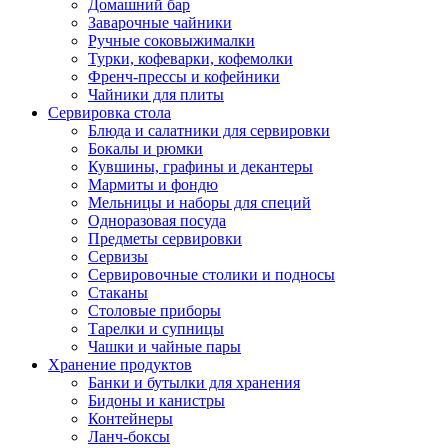
Домашний бар
Заварочные чайники
Ручные соковыжималки
Турки, кофеварки, кофемолки
Френч-прессы и кофейники
Чайники для плиты
Сервировка стола
Блюда и салатники для сервировки
Бокалы и рюмки
Кувшины, графины и декантеры
Мармиты и фондю
Мельницы и наборы для специй
Одноразовая посуда
Предметы сервировки
Сервизы
Сервировочные столики и подносы
Стаканы
Столовые приборы
Тарелки и супницы
Чашки и чайные пары
Хранение продуктов
Банки и бутылки для хранения
Бидоны и канистры
Контейнеры
Ланч-боксы