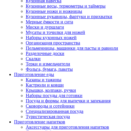
Кухонная навеска
Кухонные весы, термометры и таймеры
Кухонные ножи и ножницы
Кухонные рукавицы, фартуки и прихватки
Мерные ёмкости и сита
Миски и дуршлаги
Мусаты и точилки для ножей
Наборы кухонных ножей
Организация пространства
Пельменницы, машинки для пасты и равиоли
Разделочные доски
Скалки
Терки и измельчители
Фольга, бумага, пакеты
Приготовление еды
Казаны и тажины
Кастрюли и ковши
Крышки, колпаки, ручки
Наборы посуды для готовки
Посуда и формы для выпечки и запекания
Сковороды и сотейники
Специализированная посуда
Туристическая посуда
Приготовление напитков
Аксессуары для приготовления напитков