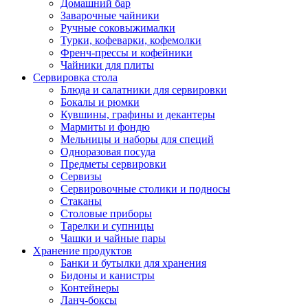
Домашний бар
Заварочные чайники
Ручные соковыжималки
Турки, кофеварки, кофемолки
Френч-прессы и кофейники
Чайники для плиты
Сервировка стола
Блюда и салатники для сервировки
Бокалы и рюмки
Кувшины, графины и декантеры
Мармиты и фондю
Мельницы и наборы для специй
Одноразовая посуда
Предметы сервировки
Сервизы
Сервировочные столики и подносы
Стаканы
Столовые приборы
Тарелки и супницы
Чашки и чайные пары
Хранение продуктов
Банки и бутылки для хранения
Бидоны и канистры
Контейнеры
Ланч-боксы