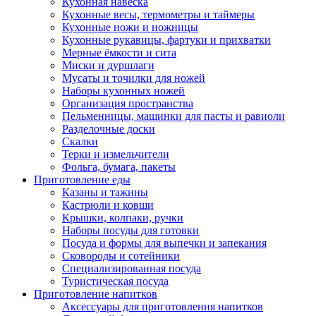
Кухонная навеска
Кухонные весы, термометры и таймеры
Кухонные ножи и ножницы
Кухонные рукавицы, фартуки и прихватки
Мерные ёмкости и сита
Миски и дуршлаги
Мусаты и точилки для ножей
Наборы кухонных ножей
Организация пространства
Пельменницы, машинки для пасты и равиоли
Разделочные доски
Скалки
Терки и измельчители
Фольга, бумага, пакеты
Приготовление еды
Казаны и тажины
Кастрюли и ковши
Крышки, колпаки, ручки
Наборы посуды для готовки
Посуда и формы для выпечки и запекания
Сковороды и сотейники
Специализированная посуда
Туристическая посуда
Приготовление напитков
Аксессуары для приготовления напитков