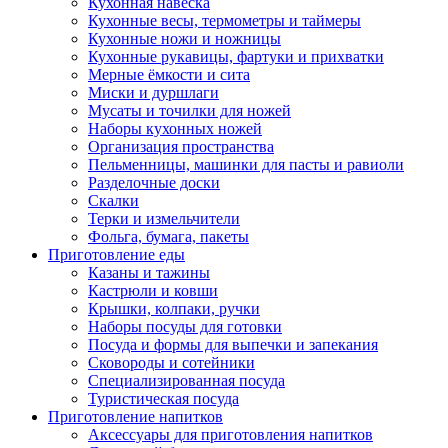
Кухонная навеска
Кухонные весы, термометры и таймеры
Кухонные ножи и ножницы
Кухонные рукавицы, фартуки и прихватки
Мерные ёмкости и сита
Миски и дуршлаги
Мусаты и точилки для ножей
Наборы кухонных ножей
Организация пространства
Пельменницы, машинки для пасты и равиоли
Разделочные доски
Скалки
Терки и измельчители
Фольга, бумага, пакеты
Приготовление еды
Казаны и тажины
Кастрюли и ковши
Крышки, колпаки, ручки
Наборы посуды для готовки
Посуда и формы для выпечки и запекания
Сковороды и сотейники
Специализированная посуда
Туристическая посуда
Приготовление напитков
Аксессуары для приготовления напитков