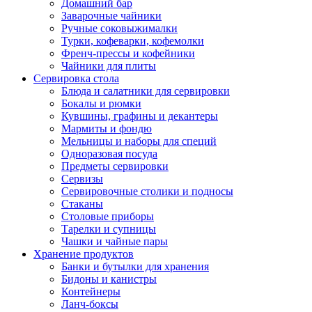
Домашний бар
Заварочные чайники
Ручные соковыжималки
Турки, кофеварки, кофемолки
Френч-прессы и кофейники
Чайники для плиты
Сервировка стола
Блюда и салатники для сервировки
Бокалы и рюмки
Кувшины, графины и декантеры
Мармиты и фондю
Мельницы и наборы для специй
Одноразовая посуда
Предметы сервировки
Сервизы
Сервировочные столики и подносы
Стаканы
Столовые приборы
Тарелки и супницы
Чашки и чайные пары
Хранение продуктов
Банки и бутылки для хранения
Бидоны и канистры
Контейнеры
Ланч-боксы