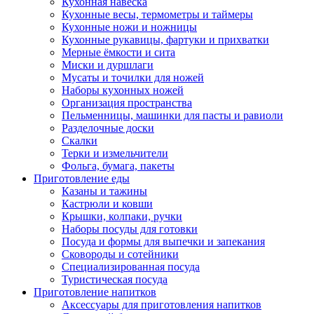
Кухонная навеска
Кухонные весы, термометры и таймеры
Кухонные ножи и ножницы
Кухонные рукавицы, фартуки и прихватки
Мерные ёмкости и сита
Миски и дуршлаги
Мусаты и точилки для ножей
Наборы кухонных ножей
Организация пространства
Пельменницы, машинки для пасты и равиоли
Разделочные доски
Скалки
Терки и измельчители
Фольга, бумага, пакеты
Приготовление еды
Казаны и тажины
Кастрюли и ковши
Крышки, колпаки, ручки
Наборы посуды для готовки
Посуда и формы для выпечки и запекания
Сковороды и сотейники
Специализированная посуда
Туристическая посуда
Приготовление напитков
Аксессуары для приготовления напитков