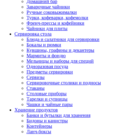
Домашний бар
Заварочные чайники
Ручные соковыжималки
Турки, кофеварки, кофемолки
Френч-прессы и кофейники
Чайники для плиты
Сервировка стола
Блюда и салатники для сервировки
Бокалы и рюмки
Кувшины, графины и декантеры
Мармиты и фондю
Мельницы и наборы для специй
Одноразовая посуда
Предметы сервировки
Сервизы
Сервировочные столики и подносы
Стаканы
Столовые приборы
Тарелки и супницы
Чашки и чайные пары
Хранение продуктов
Банки и бутылки для хранения
Бидоны и канистры
Контейнеры
Ланч-боксы