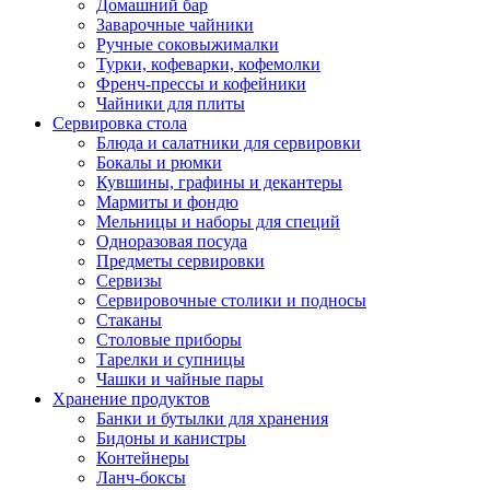
Домашний бар
Заварочные чайники
Ручные соковыжималки
Турки, кофеварки, кофемолки
Френч-прессы и кофейники
Чайники для плиты
Сервировка стола
Блюда и салатники для сервировки
Бокалы и рюмки
Кувшины, графины и декантеры
Мармиты и фондю
Мельницы и наборы для специй
Одноразовая посуда
Предметы сервировки
Сервизы
Сервировочные столики и подносы
Стаканы
Столовые приборы
Тарелки и супницы
Чашки и чайные пары
Хранение продуктов
Банки и бутылки для хранения
Бидоны и канистры
Контейнеры
Ланч-боксы