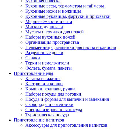
Кухонная навеска
Кухонные весы, термометры и таймеры
Кухонные ножи и ножницы
Кухонные рукавицы, фартуки и прихватки
Мерные ёмкости и сита
Миски и дуршлаги
Мусаты и точилки для ножей
Наборы кухонных ножей
Организация пространства
Пельменницы, машинки для пасты и равиоли
Разделочные доски
Скалки
Терки и измельчители
Фольга, бумага, пакеты
Приготовление еды
Казаны и тажины
Кастрюли и ковши
Крышки, колпаки, ручки
Наборы посуды для готовки
Посуда и формы для выпечки и запекания
Сковороды и сотейники
Специализированная посуда
Туристическая посуда
Приготовление напитков
Аксессуары для приготовления напитков