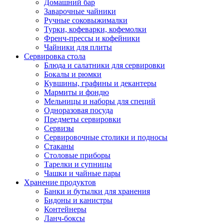
Домашний бар
Заварочные чайники
Ручные соковыжималки
Турки, кофеварки, кофемолки
Френч-прессы и кофейники
Чайники для плиты
Сервировка стола
Блюда и салатники для сервировки
Бокалы и рюмки
Кувшины, графины и декантеры
Мармиты и фондю
Мельницы и наборы для специй
Одноразовая посуда
Предметы сервировки
Сервизы
Сервировочные столики и подносы
Стаканы
Столовые приборы
Тарелки и супницы
Чашки и чайные пары
Хранение продуктов
Банки и бутылки для хранения
Бидоны и канистры
Контейнеры
Ланч-боксы