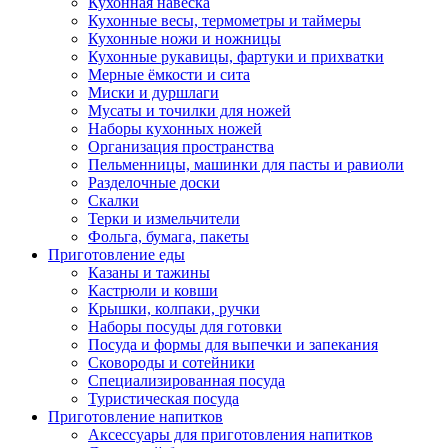
Кухонная навеска
Кухонные весы, термометры и таймеры
Кухонные ножи и ножницы
Кухонные рукавицы, фартуки и прихватки
Мерные ёмкости и сита
Миски и дуршлаги
Мусаты и точилки для ножей
Наборы кухонных ножей
Организация пространства
Пельменницы, машинки для пасты и равиоли
Разделочные доски
Скалки
Терки и измельчители
Фольга, бумага, пакеты
Приготовление еды
Казаны и тажины
Кастрюли и ковши
Крышки, колпаки, ручки
Наборы посуды для готовки
Посуда и формы для выпечки и запекания
Сковороды и сотейники
Специализированная посуда
Туристическая посуда
Приготовление напитков
Аксессуары для приготовления напитков