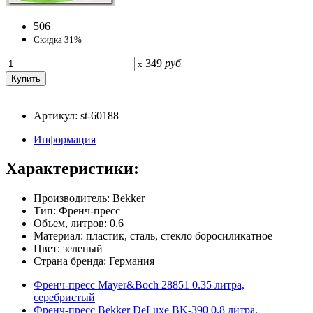
506
Скидка 31%
349
руб
x
Артикул: st-60188
Информация
Характеристики:
Производитель: Bekker
Тип: Френч-пресс
Объем, литров: 0.6
Материал: пластик, сталь, стекло боросиликатное
Цвет: зеленый
Страна бренда: Германия
Френч-пресс Mayer&Boch 28851 0.35 литра,
серебристый
Френч-пресс Bekker DeLuxe BK-390 0.8 литра,