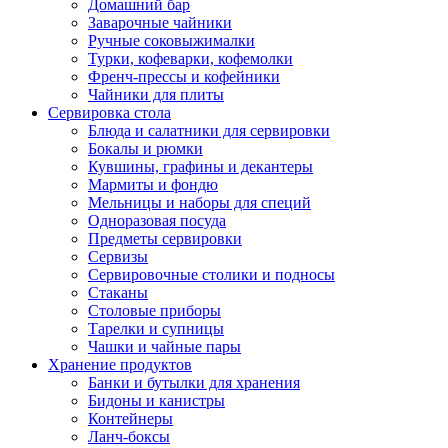
Домашний бар
Заварочные чайники
Ручные соковыжималки
Турки, кофеварки, кофемолки
Френч-прессы и кофейники
Чайники для плиты
Сервировка стола
Блюда и салатники для сервировки
Бокалы и рюмки
Кувшины, графины и декантеры
Мармиты и фондю
Мельницы и наборы для специй
Одноразовая посуда
Предметы сервировки
Сервизы
Сервировочные столики и подносы
Стаканы
Столовые приборы
Тарелки и супницы
Чашки и чайные пары
Хранение продуктов
Банки и бутылки для хранения
Бидоны и канистры
Контейнеры
Ланч-боксы