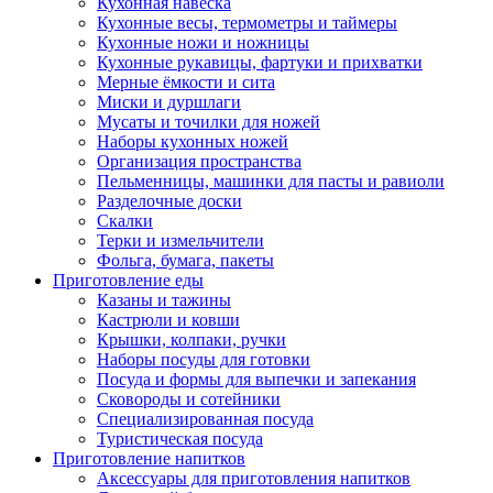
Кухонная навеска
Кухонные весы, термометры и таймеры
Кухонные ножи и ножницы
Кухонные рукавицы, фартуки и прихватки
Мерные ёмкости и сита
Миски и дуршлаги
Мусаты и точилки для ножей
Наборы кухонных ножей
Организация пространства
Пельменницы, машинки для пасты и равиоли
Разделочные доски
Скалки
Терки и измельчители
Фольга, бумага, пакеты
Приготовление еды
Казаны и тажины
Кастрюли и ковши
Крышки, колпаки, ручки
Наборы посуды для готовки
Посуда и формы для выпечки и запекания
Сковороды и сотейники
Специализированная посуда
Туристическая посуда
Приготовление напитков
Аксессуары для приготовления напитков